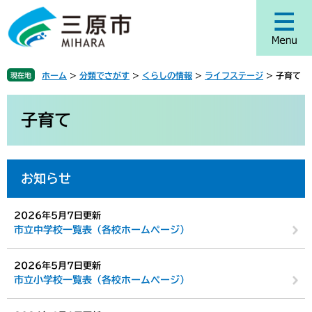
ペ
メ
ー
ニ
ジ
ュ
の
ー
先
を
ホーム
>
分類でさがす
>
くらしの情報
>
ライフステージ
>
子育て
現在地
頭
飛
で
ば
本
す
し
文
子育て
。
て
本
文
へ
お知らせ
2026年5月7日更新
市立中学校一覧表（各校ホームページ）
2026年5月7日更新
市立小学校一覧表（各校ホームページ）