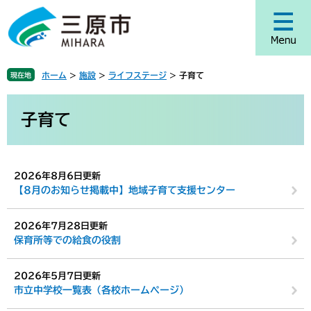
ペ
メ
ー
ニ
ジ
ュ
の
ー
先
を
ホーム
>
施設
>
ライフステージ
>
子育て
現在地
頭
飛
で
ば
本
す
し
文
子育て
。
て
本
文
へ
2026年8月6日更新
【8月のお知らせ掲載中】地域子育て支援センター
2026年7月28日更新
保育所等での給食の役割
2026年5月7日更新
市立中学校一覧表（各校ホームページ）