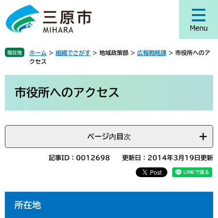
ペ
メ
ー
ニ
ジ
ュ
の
ー
先
を
ホーム
>
組織でさがす
>
地域政策部
>
広報戦略課
>
市役所へのア
現在地
頭
飛
クセス
で
ば
す
し
本
。
て
文
市役所へのアクセス
本
文
へ
ページ内目次
記事ID：0012698
更新日：2014年3月19日更新
所在地