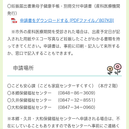
〇妊娠届出書兼母子健康手帳・別冊交付申請書（産科医療機関
発行）
申請書をダウンロードする [PDFファイル／807KB]
※市外の産科医療期間を受診された場合は、出産予定日が記
入された用紙やエコー写真など妊娠したことがわかる書類​を持
ってきてください。申請書は、事前に印刷・記入して来所する
か、窓口で記入することもできます。
申請場所
〇こども安心課（こども家庭センターすくすく）（本庁２階）
〇本郷保健福祉センター （0848－86－3609）
〇久井保健福祉センター （0847－32－8551）
〇大和保健福祉センター （0847－34－0960）
※本郷・久井・大和保健福祉センターへ申請される場合は、不
在にしていることもありますので各センターへ事前にご連絡く