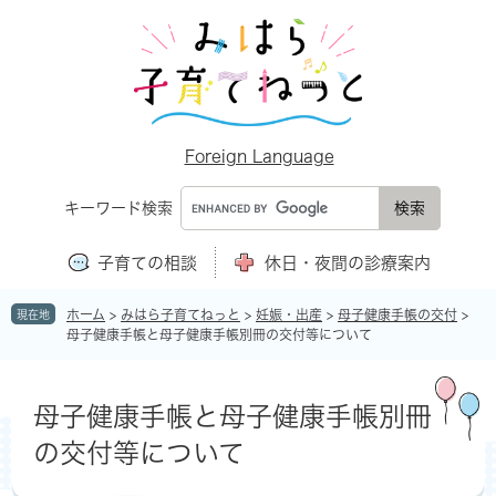
ペ
メ
ー
ニ
ジ
ュ
の
ー
先
を
頭
飛
で
ば
Foreign Language
す
し
。
て
キーワード検索
本
文
子育ての相談
休日・夜間の診療案内
へ
ホーム
>
みはら子育てねっと
>
妊娠・出産
>
母子健康手帳の交付
>
現在地
母子健康手帳と母子健康手帳別冊の交付等について
本
文
母子健康手帳と母子健康手帳別冊
の交付等について