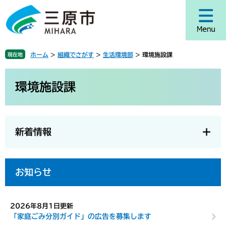
ペ
メ
ー
ニ
ジ
ュ
の
ー
先
を
ホーム
>
組織でさがす
>
生活環境部
>
環境施設課
現在地
頭
飛
で
ば
本
す
し
文
環境施設課
。
て
本
文
へ
新着情報
お知らせ
2026年8月1日更新
「家庭ごみ分別ガイド」の広告を募集します