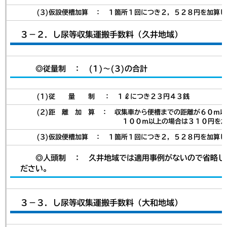
(3)仮設便槽加算 ： １箇所１回につき２，５２８円を加算し
３－２．し尿等収集運搬手数料（久井地域）
◎従量制 ： (1)～(3)の合計
(1)従 量 制 ： １ℓにつき２３円４３銭
(2)距 離 加 算 ： 収集車から便槽までの距離が６０ｍ以上
１００ｍ以上の場合は３１０円を加算し
(3)仮設便槽加算 ： １箇所１回につき２，５２８円を加算し
◎人頭制 ： 久井地域では適用事例がないので省略し
ださい。
３－３．し尿等収集運搬手数料（大和地域）