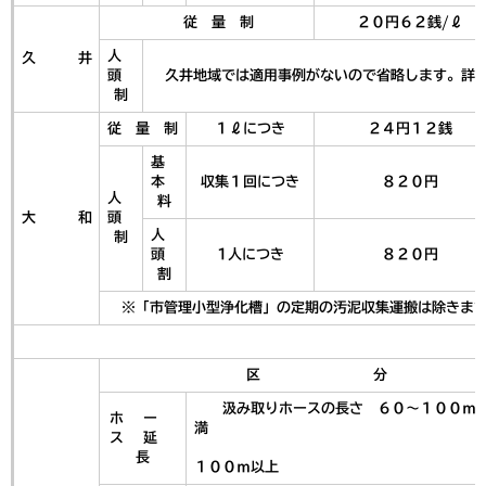
従 量 制
２０円６２銭/ℓ
人
久 井
頭
久井地域では適用事例がないので省略します。詳し
制
従 量 制
１ℓにつき
２４円１２銭
基
本
収集１回につき
８２０円
人
料
大 和
頭
人
制
頭
1人につき
８２０円
割
※「市管理小型浄化槽」の定期の汚泥収集運搬は除きます
区 分
汲み取りホースの長さ ６０～１００ｍ
ホ ー
満
ス 延
長
１００ｍ以上