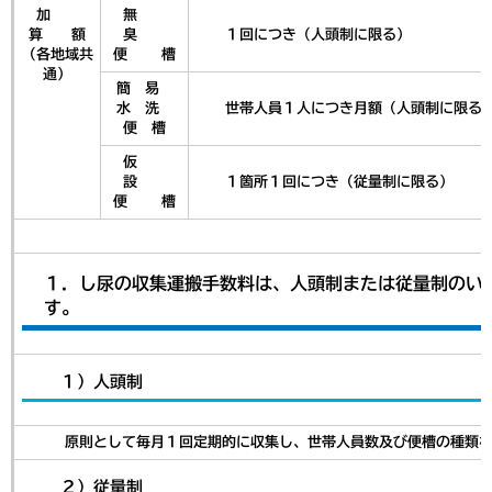
加
無
算 額
臭
１回につき（人頭制に限る）
（各地域共
便 槽
通）
簡 易
水 洗
世帯人員１人につき月額（人頭制に限る
便 槽
仮
設
１箇所１回につき（従量制に限る）
便 槽
１．し尿の収集運搬手数料は、人頭制または従量制のい
す。
１）人頭制
原則として毎月１回定期的に収集し、世帯人員数及び便槽の種類な
２）従量制