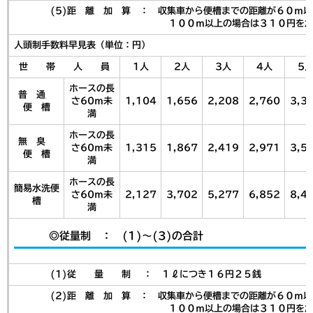
(5)距 離 加 算 ： 収集車から便槽までの距離が６０ｍ以上
１００ｍ以上の場合は３１０円を加算し
人頭制手数料早見表（単位：円）
世 帯 人 員
1人
2人
3人
4人
5
ホースの長
普 通
さ60ｍ未
1,104
1,656
2,208
2,760
3,3
便 槽
満
ホースの長
無 臭
さ60ｍ未
1,315
1,867
2,419
2,971
3,5
便 槽
満
ホースの長
簡易水洗便
さ60ｍ未
2,127
3,702
5,277
6,852
8,4
槽
満
◎従量制 ： (1)～(3)の合計
(1)従 量 制 ： １ℓにつき１６円２５銭
(2)距 離 加 算 ： 収集車から便槽までの距離が６０ｍ以上
１００ｍ以上の場合は３１０円を加算し