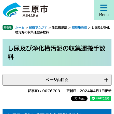
ペ
メ
ー
ニ
ジ
ュ
の
ー
先
を
ホーム
>
組織でさがす
>
生活環境部
>
環境施設課
>
し尿及び浄化
現在地
頭
飛
槽汚泥の収集運搬手数料
で
ば
す
し
本
。
て
文
し尿及び浄化槽汚泥の収集運搬手数
本
料
文
へ
ページ内目次
記事ID：0076703
更新日：2024年4月1日更新