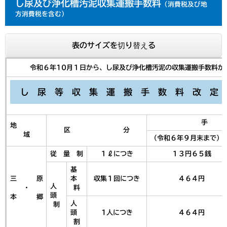
し尿及び浄化槽汚泥収集運搬手数料
（消費税及び地
方消費税を含む）
表のサイズを切り替える
令和６年10月１日から、し尿及び浄化槽汚泥の収集運搬手数料が
し 尿 等 収 集 運 搬 手 数 料 改 定 
手
地
区 分
域
（令和６年９月末まで）
従 量 制
１ℓにつき
１３円６５銭
基
三 原
本
収集１回につき
４６４円
人
・
料
頭
本 郷
人
制
頭
1人につき
４６４円
割