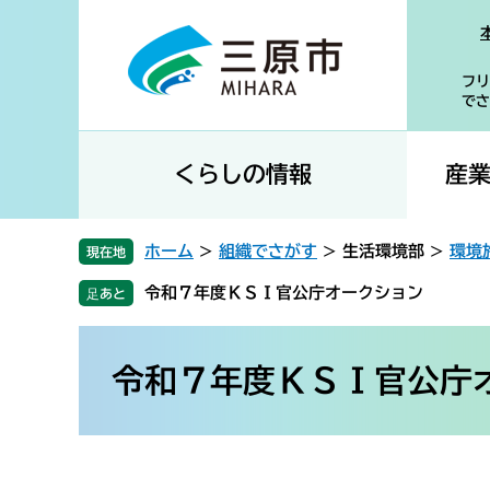
ペ
メ
ー
ニ
ジ
ュ
フリ
の
ー
でさ
先
を
頭
飛
で
ば
くらしの情報
産
す
し
。
て
本
ホーム
>
組織でさがす
>
生活環境部
>
環境
現在地
文
令和７年度ＫＳＩ官公庁オークション
へ
本
文
令和７年度ＫＳＩ官公庁