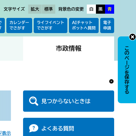
文字サイズ
拡大
標準
背景色の変更
白
黒
青
で
カレンダー
ライフイベント
AIチャット
電子
す
でさがす
でさがす
ボットへ質問
申請
市政情報
このページを保存する
見つからないときは
よくある質問
ジ表示