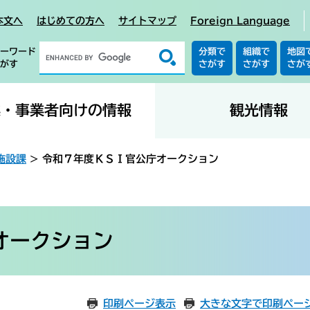
本文へ
はじめての方へ
サイトマップ
Foreign Language
ーワード
分類で
組織で
地図
がす
さがす
さがす
さが
業・事業者向けの情報
観光情報
施設課
>
令和７年度ＫＳＩ官公庁オークション
オークション
印刷ページ表示
大きな文字で印刷ペー