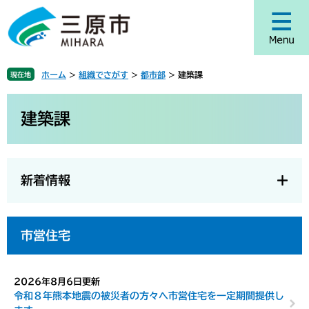
ペ
メ
ー
ニ
ジ
ュ
の
ー
先
を
ホーム
>
組織でさがす
>
都市部
>
建築課
現在地
頭
飛
で
ば
本
す
し
文
建築課
。
て
本
文
へ
新着情報
市営住宅
2026年8月6日更新
令和８年熊本地震の被災者の方々へ市営住宅を一定期間提供し