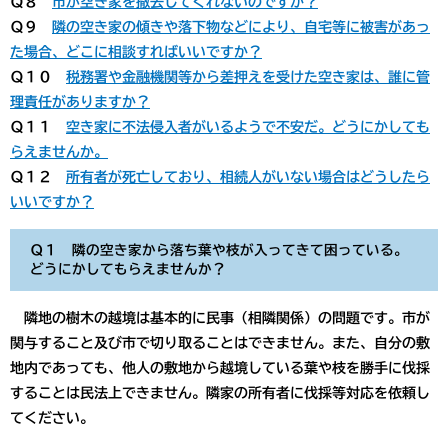
​Ｑ８
市が空き家を撤去してくれないのですか？
Ｑ９
隣の空き家の傾きや落下物などにより、自宅等に被害があっ
た場合、どこに相談すればいいですか？
​Ｑ１０
税務署や金融機関等から差押えを受けた空き家は、誰に管
理責任がありますか？
​Ｑ１１
空き家に不法侵入者がいるようで不安だ。どうにかしても
らえませんか。
​Ｑ１２
所有者が死亡しており、相続人がいない場合はどうしたら
いいですか？
Ｑ１ 隣の空き家から落ち葉や枝が入ってきて困っている。
どうにかしてもらえませんか？
隣地の樹木の越境は基本的に民事（相隣関係）の問題です。市が
関与すること及び市で切り取ることはできません。
また、自分の敷
地内であっても、他人の敷地から越境している葉や枝を勝手に伐採
することは民法上できません。隣家の所有者に伐採等対応を依頼し
てください。