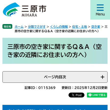
ペ
メ
ー
ニ
ジ
ュ
の
ー
先
を
ホーム
>
分類でさがす
>
くらしの情報
>
住宅・土地
>
空き家
>
三
現在地
頭
飛
原市の空き家に関するＱ＆Ａ（空き家の近隣にお住まいの方へ）
で
ば
す
し
本
。
て
文
三原市の空き家に関するＱ＆Ａ（空
本
き家の近隣にお住まいの方へ）
文
へ
ページ内目次
記事ID：0115369
更新日：2025年12月2日更新