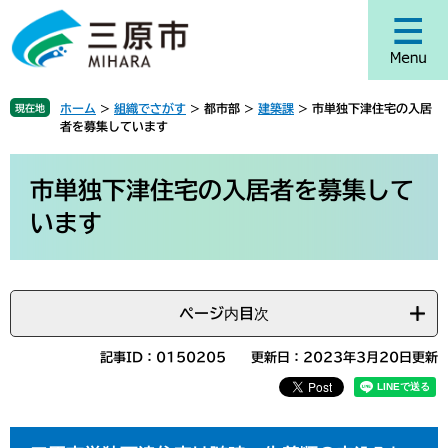
ペ
メ
ー
ニ
ジ
ュ
の
ー
先
を
ホーム
>
組織でさがす
>
都市部
>
建築課
>
市単独下津住宅の入居
現在地
頭
飛
者を募集しています
で
ば
す
し
本
。
て
文
市単独下津住宅の入居者を募集して
本
います
文
へ
ページ内目次
記事ID：0150205
更新日：2023年3月20日更新