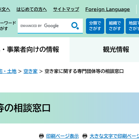
本文へ
はじめての方へ
サイトマップ
Foreign Language
ーワード
分類で
組織で
地図
がす
さがす
さがす
さが
業・事業者向けの情報
観光情報
宅・土地
>
空き家
>
空き家に関する専門団体等の相談窓口
等の相談窓口
印刷ページ表示
大きな文字で印刷ペー