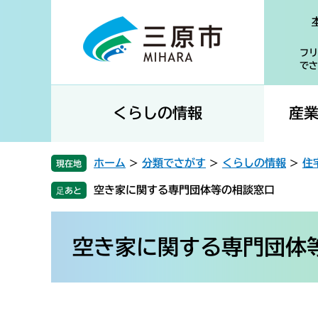
ペ
メ
ー
ニ
ジ
ュ
フリ
の
ー
でさ
先
を
頭
飛
で
ば
くらしの情報
産
す
し
。
て
本
ホーム
>
分類でさがす
>
くらしの情報
>
住
現在地
文
空き家に関する専門団体等の相談窓口
へ
本
文
空き家に関する専門団体