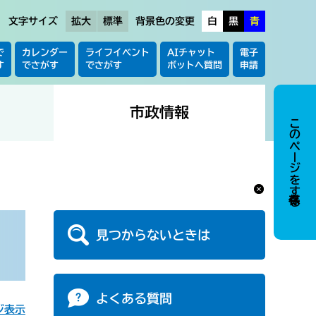
文字サイズ
拡大
標準
背景色の変更
白
黒
青
で
カレンダー
ライフイベント
AIチャット
電子
す
でさがす
でさがす
ボットへ質問
申請
市政情報
このページを保存する
見つからないときは
よくある質問
ジ表示