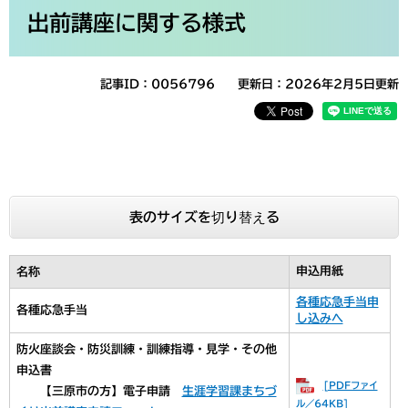
文
出前講座に関する様式
記事ID：0056796
更新日：2026年2月5日更新
表のサイズを切り替える
申込用紙
名称
各種応急手当申
各種応急手当
し込みへ
防火座談会・防災訓練・訓練指導・見学・その他
申込書
[PDFファイ
【三原市の方】電子申請
生涯学習課まちづ
ル／64KB]