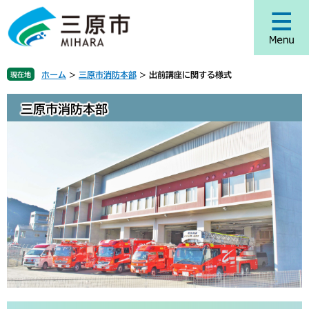
ペ
メ
ー
ニ
ジ
ュ
の
ー
先
を
ホーム
>
三原市消防本部
>
出前講座に関する様式
現在地
頭
飛
で
ば
三原市消防本部
す
し
。
て
本
文
へ
本