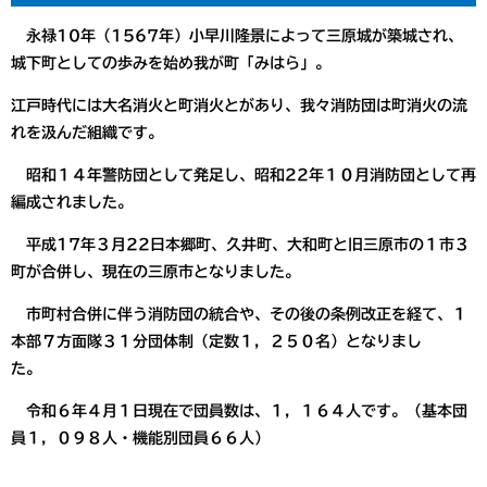
永禄10年（1567年）小早川隆景によって三原城が築城され、
城下町としての歩みを始め我が町「みはら」。
江戸時代には大名消火と町消火とがあり、我々消防団は町消火の流
れを汲んだ組織です。
昭和１４年警防団として発足し、昭和22年１０月消防団として再
編成されました。
平成17年３月22日本郷町、久井町、大和町と旧三原市の１市３
町が合併し、現在の三原市となりました。
市町村合併に伴う消防団の統合や、その後の条例改正を経て、１
本部７方面隊３１分団体制（定数１，２５０名）となりまし
た。
令和６年４月１日現在で団員数は、１，１６４人です。（基本団
員１，０９８人・機能別団員６６人）