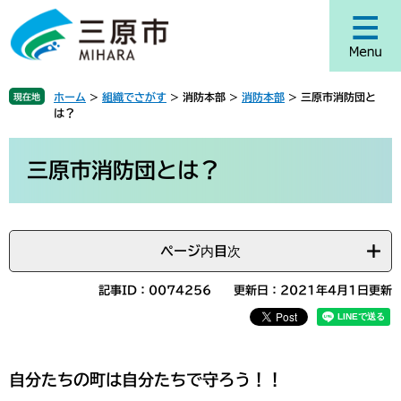
ペ
メ
ー
ニ
ジ
ュ
の
ー
先
を
ホーム
>
組織でさがす
>
消防本部
>
消防本部
>
三原市消防団と
現在地
頭
飛
は？
で
ば
す
し
本
。
て
文
三原市消防団とは？
本
文
へ
ページ内目次
記事ID：0074256
更新日：2021年4月1日更新
自分たちの町は自分たちで守ろう！！