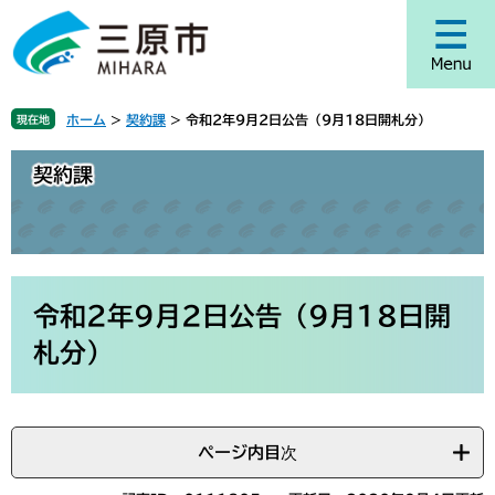
ペ
メ
ー
ニ
ジ
ュ
の
ー
先
を
ホーム
>
契約課
>
令和2年9月2日公告（9月18日開札分）
現在地
頭
飛
で
ば
契約課
す
し
。
て
本
文
へ
本
文
令和2年9月2日公告（9月18日開
札分）
ページ内目次