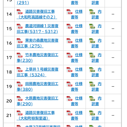
(291)
書等
訳書
道路災害復旧工事
仕様
内
14
－
（大和町高路線その２）
書等
訳書
農道河頭線１災害復
仕様
内
15
－
旧工事(5317・5312)
書等
訳書
果実の森農地災害復
仕様
内
16
－
旧工事（275）
書等
訳書
竹本農地災害復旧工
仕様
内
17
－
事(230)
書等
訳書
上草井１号線災害復
仕様
内
18
－
旧工事（5324）
書等
訳書
田房農地災害復旧工
仕様
内
19
－
事(380)
書等
訳書
大原農地災害復旧工
仕様
内
20
－
事(290)
書等
訳書
道路災害復旧工事
仕様
内
21
－
（大和町椋梨里道）
書等
訳書