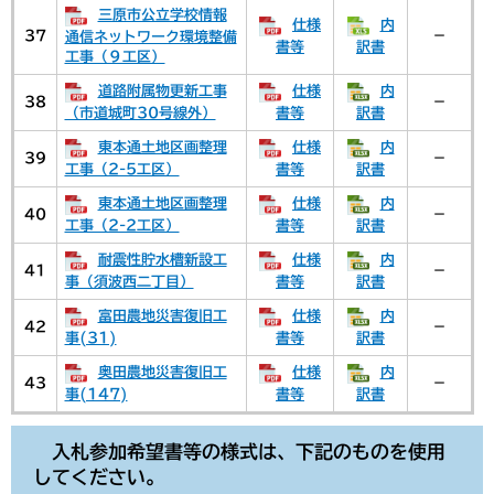
三原市公立学校情報
仕様
内
37
－
通信ネットワーク環境整備
書等
訳書
工事（９工区）
道路附属物更新工事
仕様
内
38
－
（市道城町30号線外）
書等
訳書
東本通土地区画整理
仕様
内
39
－
工事（2-5工区）
書等
訳書
東本通土地区画整理
仕様
内
40
－
工事（2-2工区）
書等
訳書
耐震性貯水槽新設工
仕様
内
41
－
事（須波西二丁目）
書等
訳書
富田農地災害復旧工
仕様
内
42
－
事(31)
書等
訳書
奥田農地災害復旧工
仕様
内
43
－
事(147)
書等
訳書
入札参加希望書等の様式は、下記のものを使用
してください。