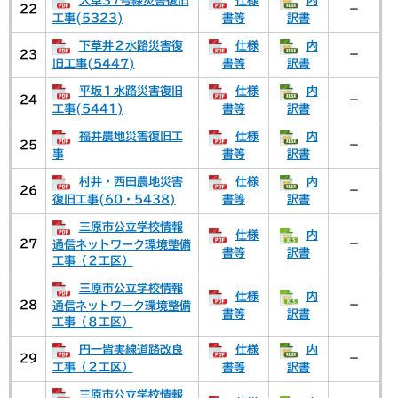
大草37号線災害復旧
仕様
内
22
－
工事(5323)
書等
訳書
下草井２水路災害復
仕様
内
23
－
旧工事(5447)
書等
訳書
平坂１水路災害復旧
仕様
内
24
－
工事(5441)
書等
訳書
福井農地災害復旧工
仕様
内
25
－
事
書等
訳書
村井・西田農地災害
仕様
内
26
－
復旧工事(60・5438)
書等
訳書
三原市公立学校情報
仕様
内
27
－
通信ネットワーク環境整備
書等
訳書
工事（２工区）
三原市公立学校情報
仕様
内
28
－
通信ネットワーク環境整備
書等
訳書
工事（８工区）
円一皆実線道路改良
仕様
内
29
－
工事（２工区）
書等
訳書
三原市公立学校情報