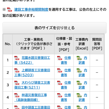
※
建設工事余裕期間制度
を適用する工事は，公告の左上にその
旨の記載があります。
表のサイズを切り替える
仕様書・図
工事・業務名
工事費内
質問回
No.
（クリックで公告が表示さ
訳書
答等
面・参考
れます［PDF］）
[Excel]
[PDF]
[PDF]
花園水路災害復旧工
仕様
内
1
－
事（5422）
書等
訳書
上郷頭首工災害復旧
仕様
内
2
－
工事(5203)
書等
訳書
大わらび頭首工災害
仕様
内
3
－
復旧工事(5211)
書等
訳書
林道災害復旧工事
仕様
内
4
－
（高鉢後藤田線）
書等
訳書
田中頭首工災害復旧
仕様
内