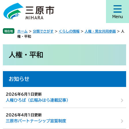
ペ
メ
ー
ニ
ジ
ュ
の
ー
先
を
ホーム
>
分類でさがす
>
くらしの情報
>
人権・男女共同参画
>
人
現在地
頭
飛
権・平和
で
ば
す
し
本
。
て
文
人権・平和
本
文
へ
お知らせ
2026年6月1日更新
人権ひろば（広報みはら連載記事）
2026年4月1日更新
三原市パートナーシップ宣誓制度