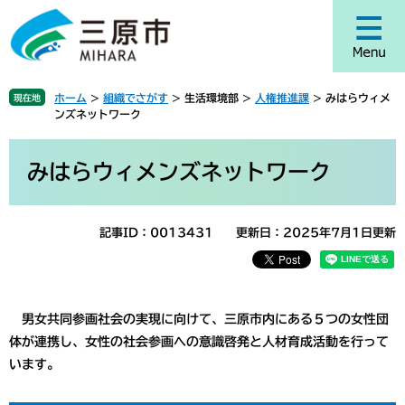
ペ
メ
ー
ニ
ジ
ュ
の
ー
先
を
ホーム
>
組織でさがす
>
生活環境部
>
人権推進課
>
みはらウィメ
現在地
頭
飛
ンズネットワーク
で
ば
す
し
本
。
て
文
みはらウィメンズネットワーク
本
文
へ
記事ID：0013431
更新日：2025年7月1日更新
男女共同参画社会の実現に向けて、三原市内にある５つの女性団
体が連携し、女性の社会参画への意識啓発と人材育成活動を行って
います。