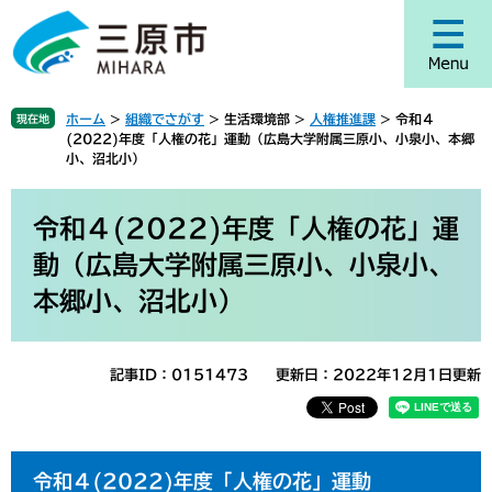
ペ
メ
ー
ニ
ジ
ュ
の
ー
先
を
ホーム
>
組織でさがす
>
生活環境部
>
人権推進課
>
令和４
現在地
頭
飛
(2022)年度「人権の花」運動（広島大学附属三原小、小泉小、本郷
で
ば
小、沼北小）
す
し
。
て
本
本
文
令和４(2022)年度「人権の花」運
文
動（広島大学附属三原小、小泉小、
へ
本郷小、沼北小）
記事ID：0151473
更新日：2022年12月1日更新
令和４(2022)年度「人権の花」運動