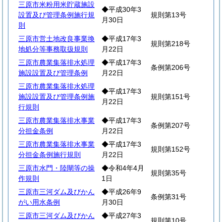
三原市米粉用米貯蔵施設
◆平成30年3
設置及び管理条例施行規
規則第13号
月30日
則
三原市営土地改良事業換
◆平成17年3
規則第218号
地処分等事務取扱規則
月22日
三原市農業集落排水処理
◆平成17年3
条例第206号
施設設置及び管理条例
月22日
三原市農業集落排水処理
◆平成17年3
施設設置及び管理条例施
規則第151号
月22日
行規則
三原市農業集落排水事業
◆平成17年3
条例第207号
分担金条例
月22日
三原市農業集落排水事業
◆平成17年3
規則第152号
分担金条例施行規則
月22日
三原市水門・陸閘等の操
◆令和4年4月
規則第35号
作規則
1日
三原市三河ダム及びかん
◆平成26年9
条例第31号
がい用水条例
月30日
三原市三河ダム及びかん
◆平成27年3
規則第10号