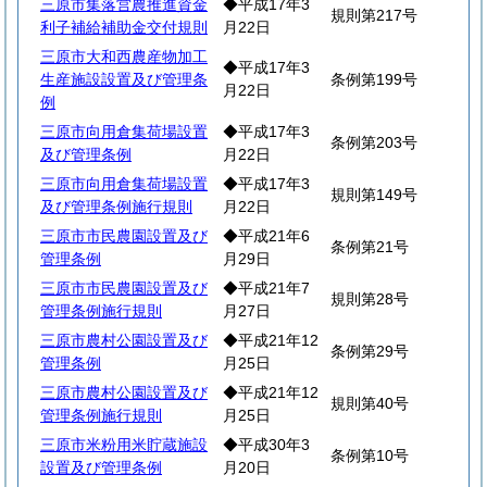
三原市集落営農推進資金
◆平成17年3
規則第217号
利子補給補助金交付規則
月22日
三原市大和西農産物加工
◆平成17年3
生産施設設置及び管理条
条例第199号
月22日
例
三原市向用倉集荷場設置
◆平成17年3
条例第203号
及び管理条例
月22日
三原市向用倉集荷場設置
◆平成17年3
規則第149号
及び管理条例施行規則
月22日
三原市市民農園設置及び
◆平成21年6
条例第21号
管理条例
月29日
三原市市民農園設置及び
◆平成21年7
規則第28号
管理条例施行規則
月27日
三原市農村公園設置及び
◆平成21年12
条例第29号
管理条例
月25日
三原市農村公園設置及び
◆平成21年12
規則第40号
管理条例施行規則
月25日
三原市米粉用米貯蔵施設
◆平成30年3
条例第10号
設置及び管理条例
月20日