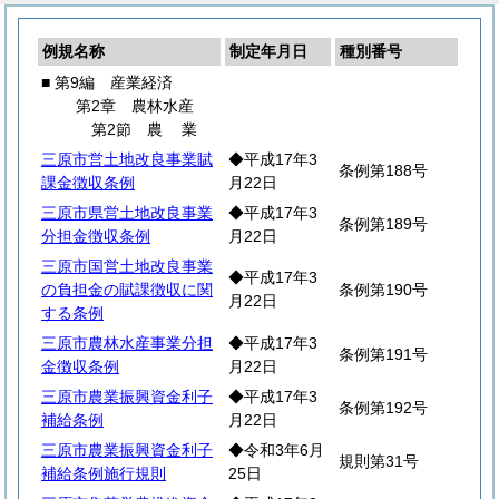
例規名称
制定年月日
種別番号
■ 第9編 産業経済
第2章 農林水産
第2節
農
業
三原市営土地改良事業賦
◆平成17年3
条例第188号
課金徴収条例
月22日
三原市県営土地改良事業
◆平成17年3
条例第189号
分担金徴収条例
月22日
三原市国営土地改良事業
◆平成17年3
の負担金の賦課徴収に関
条例第190号
月22日
する条例
三原市農林水産事業分担
◆平成17年3
条例第191号
金徴収条例
月22日
三原市農業振興資金利子
◆平成17年3
条例第192号
補給条例
月22日
三原市農業振興資金利子
◆令和3年6月
規則第31号
補給条例施行規則
25日