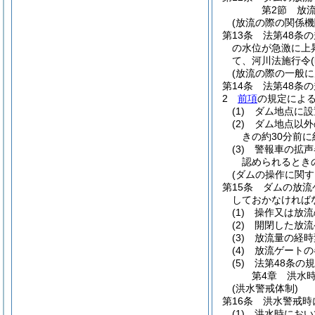
第2節
放
(放流の際の関係機
第13条
法第48条
の水位が急激に上
て、河川法施行令
(放流の際の一般に
第14条
法第48条
2
前項
の規定によ
(1)
ダム地点に設
(2)
ダム地点以外
きの約30分前に
(3)
警報車の拡声
認められるとき
(ダムの操作に関す
第15条
ダムの放流
しておかなければ
(1)
操作又は放流
(2)
開閉した放流
(3)
放流量の経時
(4)
放流ゲートの
(5)
法第48条の
第4章
洪水
(洪水警戒体制)
第16条
洪水警戒時
(1)
洪水時におい