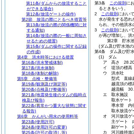
第3条
この規則
に
第11条
(ダムからの放流すること
るときをいう。
ができる場合)
2
この規則
におい
第12条
(放流ゲートの操作)
水が発生する恐れ
第2節
放流の際にとるべき措置等
られ、その他洪水
第13条
(放流の際の関係機関に対
3
この規則
におい
する通知)
が再び増加し、洪
第14条
(放流の際の一般に周知さ
第2章
貯水
せるための措置)
(ダム及び貯水池の
第15条
(ダムの操作に関する記録
第4条
ダム及び貯
の作成)
(1)
ダム
第4章
洪水時等における措置
ア
高さ 28.2
第16条
(洪水警戒体制)
イ
堤頂の標高 E
第17条
(洪水体制)
ウ
洪水吐
第18条
(体制の解除)
型式 直線
第5章
点検・整備等
越流頂の標高 
第19条
(観測及び測定等)
越流幅 30.
第20条
(点検及び整備等)
エ
取水施設
第21条
(地震発生後のダムの臨時点
取水ゲート 
検及び報告)
導水管 内径
第22条
(異常かつ重大な状態に関す
取水放流ゲー
る報告)
オ
河川放流ゲ
第6章
かんがい用水の使用料等
主ゲート 内
第23条
(使用許可)
副ゲート 内
第24条
(使用許可の変更)
カ
河川維持放
第25条
(許可の取消し等)