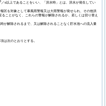
3
／s以上であることをいい、「洪水時」とは、洪水が発生してい
予報区を対象として暴風雨警報又は大雨警報が発せられ、その他洪
至ることがなく、これらの警報が解除されるか、若しくは切り替え
戒時が解除されるまで、又は解除されることなく貯水池への流入量
事項は次のとおりとする。