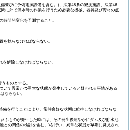
設備並びに予備電源設備を含む。)
、法第45条の観測施設、法第46
夜間に外で洪水時の作業を行うため必要な機械、器具及び資材の点
の時間的変化を予測すること。
置を執らなければならない。
れを解除しなければならない。
行うものとする。
ついて異常かつ重大な状態が発生していると疑われる事情がある
ればならない。
整備を行うことにより、常時良好な状態に維持しなければならな
に及ぶものが発生した時には、その発生後速やかにダム及び貯水池
池との関係の検討を含む。)
を行い、異常な状態が早期に発見され