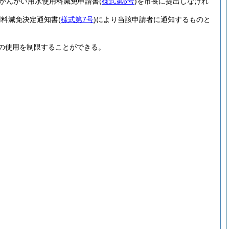
かんがい用水使用料減免申請書
(
様式第6号
)
を市長に提出しなけれ
用料減免決定通知書
(
様式第7号
)
により当該申請者に通知するものと
の使用を制限することができる。