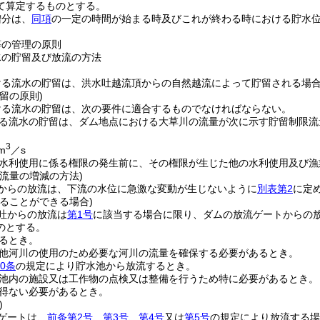
て算定するものとする。
増分は、
同項
の一定の時間が始まる時及びこれが終わる時における貯水
。
等の管理の原則
水の貯留及び放流の方法
る流水の貯留は、洪水吐越流頂からの自然越流によって貯留される場合を
留の原則)
ける流水の貯留は、次の要件に適合するものでなければならない。
る流水の貯留は、ダム地点における大草川の流量が次に示す貯留制限流
3
m
／s
水利使用に係る権限の発生前に、その権限が生じた他の水利使用及び漁
流量の増減の方法)
からの放流は、下流の水位に急激な変動が生じないように
別表第2
に定
ることができる場合)
吐からの放流は
第1号
に該当する場合に限り、ダムの放流ゲートからの
のとする。
るとき。
他河川の使用のため必要な河川の流量を確保する必要があるとき。
0条
の規定により貯水池から放流するとき。
池内の施設又は工作物の点検又は整備を行うため特に必要があるとき。
得ない必要があるとき。
)
ゲートは、
前条第2号
、
第3号
、
第4号
又は
第5号
の規定により放流する場