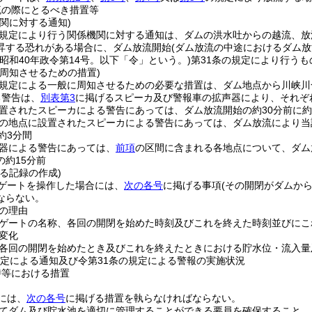
流の際にとるべき措置等
関に対する通知)
の規定により行う関係機関に対する通知は、ダムの洪水吐からの越流、
昇する恐れがある場合に、ダム放流開始
(ダム放流の中途におけるダム放
(昭和40年政令第14号。以下「令」という。)
第31条の規定により行うも
周知させるための措置)
の規定による一般に周知させるための必要な措置は、ダム地点から川峡
る警告は、
別表第3
に掲げるスピーカ及び警報車の拡声器により、それぞ
置されたスピーカによる警告にあっては、ダム放流開始の約30分前に約
の地点に設置されたスピーカによる警告にあっては、ダム放流により当
約3分間
器による警告にあっては、
前項
の区間に含まれる各地点について、ダム
の約15分前
る記録の作成)
ゲートを操作した場合には、
次の各号
に掲げる事項
(その開閉がダムか
ならない。
の理由
ゲートの名称、各回の開閉を始めた時刻及びこれを終えた時刻並びにこ
変化
各回の開閉を始めたとき及びこれを終えたときにおける貯水位・流入量
規定による通知及び令第31条の規定による警報の実施状況
時等における措置
には、
次の各号
に掲げる措置を執らなければならない。
てダム及び貯水池を適切に管理することができる要員を確保すること。