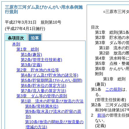
三原市三河ダム及びかんがい用水条例施
行規則
○三原市三河
平成27年3月31日 規則第10号
目次
(平成27年4月1日施行)
第1章
総則
(第1
第2章
貯水池の
条項目次
沿革
第3章
ダム等の
本則
第1節
流水の
第1章
総則
第2節
放流の
第1条
(趣旨)
第4章
洪水時等
第2条
(管理主任技術者)
第5章
点検・整
第3条
(定義)
第6章
かんがい
第2章
貯水池の水位等
附則
第4条
(ダム及び貯水池の諸元等)
第1章
総則
第5条
(貯留期間及びかんがい期間)
(趣旨)
第6条
(貯水位の算定方法)
第1条
この規則
は
第7条
(流入量の算定方法)
る。
第3章
ダム等の管理の原則
(管理主任技術者)
第1節
流水の貯留及び放流の方法
第2条
三河ダム
(
第8条
(常時満水位)
和39年法律第16
第9条
(取水及び流水の貯留の原
2
前項
の管理主任
則)
ない。
第10条
(放流の開始及び放流量の
(定義)
増減の方法)