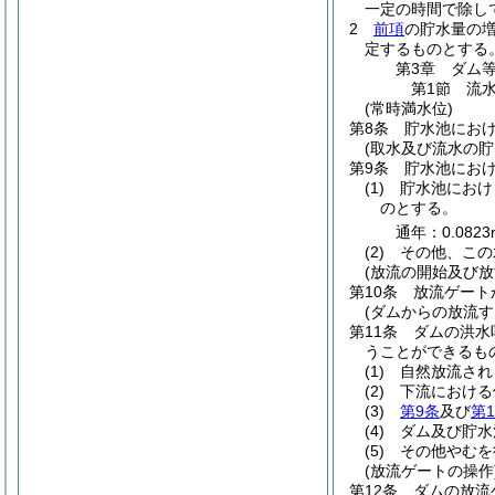
一定の時間で除し
2
前項
の貯水量の
定するものとする
第3章
ダム
第1節
流
(常時満水位)
第8条
貯水池におけ
(取水及び流水の貯
第9条
貯水池にお
(1)
貯水池におけ
のとする。
通年：0.0823
(2)
その他、この
(放流の開始及び放
第10条
放流ゲート
(ダムからの放流す
第11条
ダムの洪水
うことができるも
(1)
自然放流され
(2)
下流における
(3)
第9条
及び
第1
(4)
ダム及び貯水
(5)
その他やむを
(放流ゲートの操作
第12条
ダムの放流