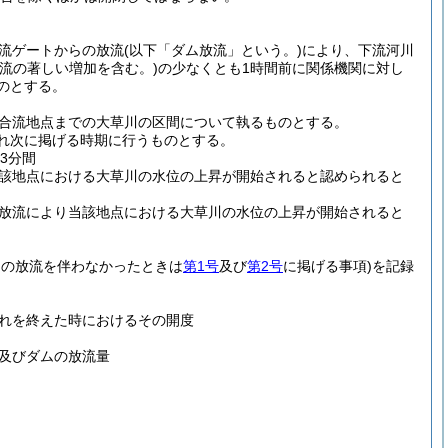
放流ゲートからの放流
(以下「ダム放流」という。)
により、下流河川
流の著しい増加を含む。)
の少なくとも1時間前に関係機関に対し
のとする。
川合流地点までの大草川の区間について執るものとする。
れ次に掲げる時期に行うものとする。
3分間
該地点における大草川の水位の上昇が開始されると認められると
放流により当該地点における大草川の水位の上昇が開始されると
らの放流を伴わなかったときは
第1号
及び
第2号
に掲げる事項)
を記録
れを終えた時におけるその開度
及びダムの放流量