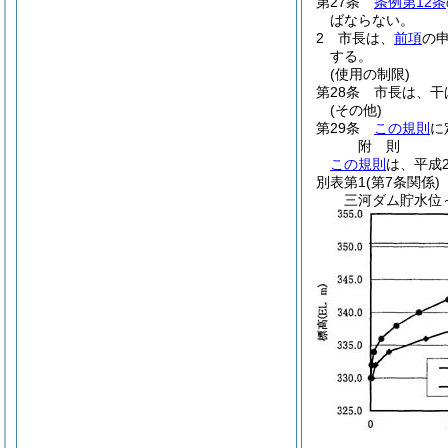
第27条
条例第12条
ばならない。
2
市長は、
前項
の
する。
(使用の制限)
第28条
市長は、干
(その他)
第29条
この規則
に
附
則
この規則
は、平成
別表第1
(第7条関係)
三河ダム貯水位