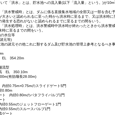
おいて「洪水」とは、貯水池への流入量
(以下「流入量」という。)
が10m
て「洪水警戒時」とは、ダムに係る直接集水地域の全部又は一部を含む
が大きいと認められるに至った時から洪水時に至るまで、又は洪水時に
の発生する恐れがないと認められるまでに至るまでの間をいう。
て「洪水処理時」とは、洪水警戒時中洪水時が終わったときから洪水警
水時に至るまでの間をいう。
池の水位等
諸元等)
水池の諸元その他これに類するダム及び貯水池の管理上参考となるべき
0m
L 354.20m
越流型
EL 350.10m
00m
(有効堰長28.00m)
内径0.75m×0.75mのスライドゲート5門
0.80m
ト 内径0.80mのバタフライバルブ1門
ート
径0.55mのジェットフローゲート1門
径0.55mのスルースバルブ1門
流ゲート