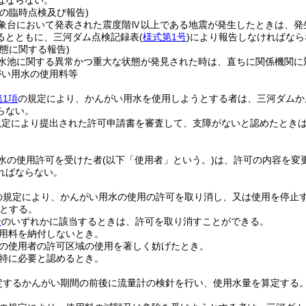
の臨時点検及び報告)
象台において発表された震度階Ⅳ以上である地震が発生したときは、発
るとともに、三河ダム点検記録表
(
様式第1号
)
により報告しなければなら
態に関する報告)
水池に関する異常かつ重大な状態が発見された時は、直ちに関係機関に
がい用水の使用料等
第1項
の規定により、かんがい用水を使用しようとする者は、三河ダムか
らない。
規定により提出された許可申請書を審査して、支障がないと認めたとき
。
水の使用許可を受けた者
(以下「使用者」という。)
は、許可の内容を変
ればならない。
の規定により、かんがい用水の使用の許可を取り消し、又は使用を停止
とする。
号
のいずれかに該当するときは、許可を取り消すことができる。
用料を納付しないとき。
の使用者の許可区域の使用を著しく妨げたとき。
特に必要と認めるとき。
定するかんがい期間の前後に流量計の検針を行い、使用水量を算定する