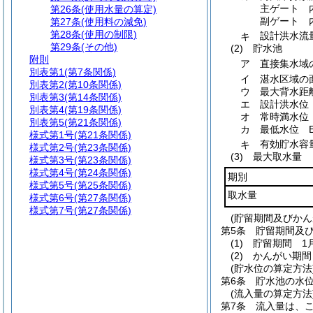
主ゲート 内
第26条
(使用水量の算定)
副ゲート 内
第27条
(使用料の減免)
第28条
(使用の制限)
キ
設計洪水流量
第29条
(その他)
(2)
貯水池
附則
ア
直接集水域の
別表第1
(第7条関係)
イ
湛水区域の面
別表第2
(第10条関係)
ウ
最大背水距離
別表第3
(第14条関係)
エ
設計洪水位 E
別表第4
(第19条関係)
オ
常時満水位 E
別表第5
(第21条関係)
カ
最低水位 EL
様式第1号
(第21条関係)
キ
有効貯水容量
様式第2号
(第23条関係)
(3)
最大取水量
様式第3号
(第23条関係)
様式第4号
(第24条関係)
期別
様式第5号
(第25条関係)
取水量
様式第6号
(第27条関係)
様式第7号
(第27条関係)
(貯留期間及びかん
第5条
貯留期間及
(1)
貯留期間 1月
(2)
かんがい期間 
(貯水位の算定方法
第6条
貯水池の水
(流入量の算定方法
第7条
流入量は、