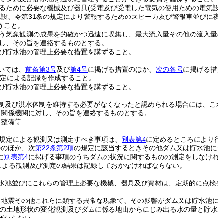
るために必要な機械及び器具
(受電及び受電した電気の使用ための電気
施設、令第31条の規定により警報するためのスピーカ及び警報車並びに
うこと。
う気象観測の成果を的確かつ迅速に収集し、最大流入量その他の流入量
し、その旨を連絡するものとする。
び貯水池の管理上必要な措置を講ずること。
いては、
前条第3号
及び
第4号
に掲げる措置のほか、
次の各号
に掲げる措
規定による記録を作成すること。
び貯水池の管理上必要な措置を講ずること。
制及び洪水体制を維持する必要がなくなったと認められる場合には、こ
、関係機関に対し、その旨を連絡するものとする。
・整備等
の規定による観測又は測定すべき事項は、
別表第4
に定めるところにより
ののほか、次
第22条第2項
の規定に該当するときその他ダム又は貯水池に
に
別表第4
に掲げる事項のうちダムの状況に関するものの測定をしなけ
による観測及び測定の結果は記録しておかなければならない。
水池並びにこれらの管理上必要な機械、器具及び資材は、定期的に点検
は地震その他これらに類する異常な現象で、その影響がダム又は貯水池
近の土地形状の変化観測及びダムに係る地山からにじみ出る水の量と貯水
ばならない。