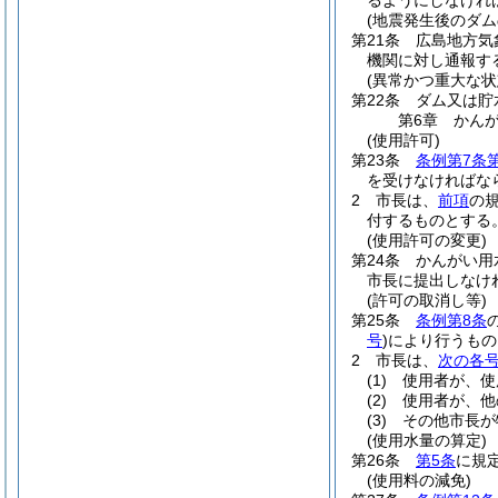
(地震発生後のダム
第21条
広島地方気
機関に対し通報す
(異常かつ重大な状
第22条
ダム又は貯
第6章
かん
(使用許可)
第23条
条例第7条
を受けなければな
2
市長は、
前項
の
付するものとする
(使用許可の変更)
第24条
かんがい用
市長に提出しなけ
(許可の取消し等)
第25条
条例第8条
号
)
により行うもの
2
市長は、
次の各
(1)
使用者が、使
(2)
使用者が、他
(3)
その他市長が
(使用水量の算定)
第26条
第5条
に規
(使用料の減免)