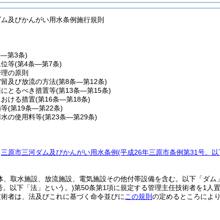
ダム及びかんがい用水条例施行規則
条―第3条)
水位等
(第4条―第7条)
管理の原則
貯留及び放流の方法
(第8条―第12条)
際にとるべき措置等
(第13条―第15条)
における措置
(第16条―第18条)
備等
(第19条―第22条)
用水の使用料等
(第23条―第29条)
、
三原市三河ダム及びかんがい用水条例
(平成26年三原市条例第31号。
堤体、取水施設、放流施設、電気施設その他付帯設備を含む。以下「ダム
7号。以下「法」という。)
第50条第1項に規定する管理主任技術者を1人
技術者は、法及びこれに基づく命令並びに
この規則
の定めるところによ