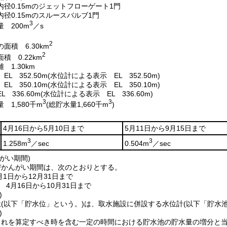
径0.15mのジェットフローゲート1門
径0.15mのスルースバルブ1門
3
 200m
／s
2
面積 6.30km
2
積 0.22km
 1.30km
L 352.50m
(水位計による表示 EL 352.50m)
L 350.10m
(水位計による表示 EL 350.10m)
 336.60m
(水位計による表示 EL 336.60m)
3
3
 1,580千m
(総貯水量1,660千m
)
4月16日から5月10日まで
5月11日から9月15日まで
3
3
1.258m
／sec
0.504m
／sec
がい期間)
びかんがい期間は、次のとおりとする。
1日から12月31日まで
4月16日から10月31日まで
)
位
(以下「貯水位」という。)
は、取水施設に併設する水位計
(以下「貯水
)
これを算定すべき時を含む一定の時間における貯水池の貯水量の増分と