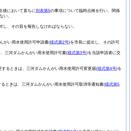
生後において直ちに
別表第5
の事項について臨時点検を行い、関係
ない。
対し、その旨を報告しなければならない。
んがい用水使用許可申請書
(
様式第2号
)
を市長に提出し、その許可
は、三河ダムかんがい用水使用許可書
(
様式第3号
)
を当該申請者に交
更するときは、三河ダムかんがい用水使用許可変更届
(
様式第4号
)
を
するときは、三河ダムかんがい用水使用許可取消等通知書
(
様式第5
。