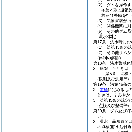
(2)
ダムを操作す
条第2項の通報
検及び整備を行
(3)
気象官署が行
(4)
関係機関に対
(5)
その他ダム及
(洪水体制)
第17条
洪水時にお
(1)
法第49条の
(2)
その他ダム及
(体制の解除)
第18条
洪水警戒体
2
解除したときは
第5章
点検
(観測及び測定等)
第19条
法第45条
2
前項
に定めるも
ときは、すみやか
3
法第45条の規定
(点検及び整備等)
第20条
ダム及び貯
い。
2
洪水、暴風雨又
の点検
(貯水池付
るようにしなけれ