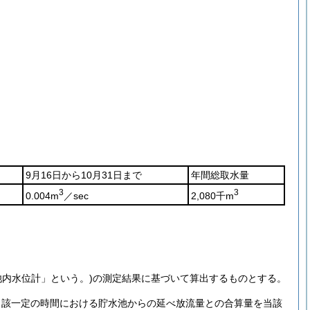
9月16日から10月31日まで
年間総取水量
3
3
0.004m
／sec
2,080千m
池内水位計」という。)
の測定結果に基づいて算出するものとする。
当該一定の時間における貯水池からの延べ放流量との合算量を当該