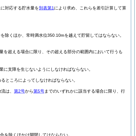
位に対応する貯水量を
別表第1
により求め、これらを差引計算して算
除くほか、常時満水位350.10mを越えて貯留してはならない。
量を超える場合に限り、その超える部分の範囲内において行うも
業に支障を生じないようにしなければならない。
めるところによってしなければならない。
放流は、
第2号
から
第5号
までのいずれかに該当する場合に限り、行
合を除くほかは開閉してはならない。