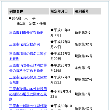
例規名称
制定年月日
種別番号
■ 第4編
人
事
第1章 定数・任用
◆平成19年3
三原市副市長定数条例
条例第3号
月30日
◆平成17年3
三原市職員定数条例
条例第32号
月22日
三原市職員の職名に関す
◆平成17年3
規則第36号
る規則
月22日
三原市消防長及び消防署
◆平成26年3
条例第1号
長の資格を定める条例
月19日
三原市職員の採用に関す
◆平成17年3
規則第37号
る規則
月22日
三原市職員の条件付採用
◆令和2年3月
の期間の延長に関する規
規則第7号
23日
則
三原市一般職の任期付職
◆平成30年10
条例第42号