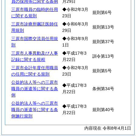
員の採用等に関する条例
月29日
三原市職員の臨時的任用
◆令和2年3月
規則第6号
に関する規則
23日
三原市診療所嘱託医師任
◆令和6年3月
規則第13号
用規則
29日
三原市国際交流員任用規
◆令和3年9月
規則第37号
則
1日
三原市人事異動及び人事
◆平成17年3
訓令第13号
記録に関する規程
月22日
三原市会計年度任用職員
◆令和2年3月
規則第5号
の任用に関する規則
23日
公益的法人等への三原市
◆平成17年3
職員の派遣等に関する条
条例第34号
月22日
例
公益的法人等への三原市
◆平成17年3
職員の派遣等に関する条
規則第40号
月22日
例施行規則
内容現在 令和8年4月1日