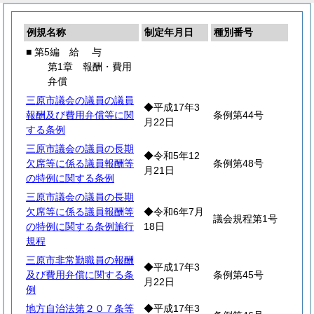
例規名称
制定年月日
種別番号
■ 第5編
給
与
第1章 報酬・費用
弁償
三原市議会の議員の議員
◆平成17年3
報酬及び費用弁償等に関
条例第44号
月22日
する条例
三原市議会の議員の長期
◆令和5年12
欠席等に係る議員報酬等
条例第48号
月21日
の特例に関する条例
三原市議会の議員の長期
欠席等に係る議員報酬等
◆令和6年7月
議会規程第1号
の特例に関する条例施行
18日
規程
三原市非常勤職員の報酬
◆平成17年3
及び費用弁償に関する条
条例第45号
月22日
例
地方自治法第２０７条等
◆平成17年3