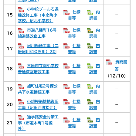
小学校プールろ過
仕様
内
15
－
機改修工事（中之町小
書等
訳書
学校，沼北小学校）
市道八幡町16号
仕様
内
16
－
線道路改良工事
書等
訳書
河川修繕工事（二
仕様
内
17
－
級河川和久原川）2期
書等
訳書
質問回
三原市立南小学校
仕様
内
18
答
普通教室増設工事
書等
訳書
（12/10）
旭町住宅2号棟公
仕様
内
19
－
共下水道接続工事
書等
訳書
小規模崩壊地復旧
仕様
内
20
－
工事（沼田西町松江）
書等
訳書
通学路安全対策工
仕様
内
21
－
事（市道本町1号線
書等
訳書
外）