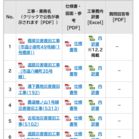
仕様書・
工事・業務名
工事費内
図面・参
質問回答等
No.
（クリックで公告が表
訳書
[PDF]
考
示されます［PDF］）
[Excel]
[PDF]
内
橋梁災害復旧工事
仕様
訳書
1
－
(市道小泉町49号線(1
書等
※12.2
号橋梁))
掲載
道路災害復旧工事
仕様
内
2
－
（市道八幡町35号
書等
訳書
線）
溝下農地災害復旧
仕様
内
3
－
工事(192)
書等
訳書
農道檜ノ山1号線
仕様
内
4
－
災害復旧工事(5313)
書等
訳書
古垣池災害復旧工
仕様
内
5
－
事(5102)
書等
訳書
道路災害復旧工事
仕様
内
6
－