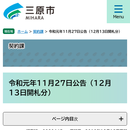
ペ
メ
ー
ニ
ジ
ュ
の
ー
先
を
ホーム
>
契約課
>
令和元年11月27日公告（12月13日開札分）
現在地
頭
飛
で
ば
契約課
す
し
。
て
本
文
へ
本
文
令和元年11月27日公告（12月
13日開札分）
ページ内目次