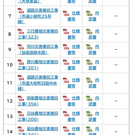
（大草里道）
書等
訳書
道路災害復旧工事
仕様
内
7
－
（市道小泉町25号
書等
訳書
線）
三行農地災害復旧
仕様
内
8
－
工事(323)
書等
訳書
河川災害復旧工事
仕様
内
9
－
（加造田排水路）
書等
訳書
西川農地災害復旧
仕様
内
10
－
工事(201)
書等
訳書
道路災害復旧工事
仕様
内
11
－
（市道大和町日詰中央
書等
訳書
線）
田坂農地災害復旧
仕様
内
12
－
工事(356)
書等
訳書
元谷農地災害復旧
仕様
内
13
－
工事(200)
書等
訳書
釜谷農地災害復旧
仕様
内
14
－
工事(341)
書等
訳書