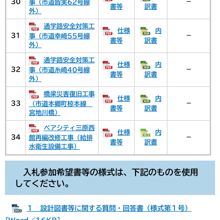
30
－
事（市道皆実62号線
書等
訳書
外）
通学路安全対策工
仕様
内
31
－
事（市道幸崎55号線
書等
訳書
外）
通学路安全対策工
仕様
内
32
－
事（市道糸崎40号線
書等
訳書
外）
橋梁災害復旧工事
仕様
内
33
－
（市道本郷町椋本線
書等
訳書
宮地川橋）
ペアシティ三原西
仕様
内
34
－
館再編改修工事（給排
書等
訳書
水衛生設備工事）
入札参加希望書等の様式は、下記のものを使用
してください。
１ 設計図書等に関する質問・回答書（様式第１号）