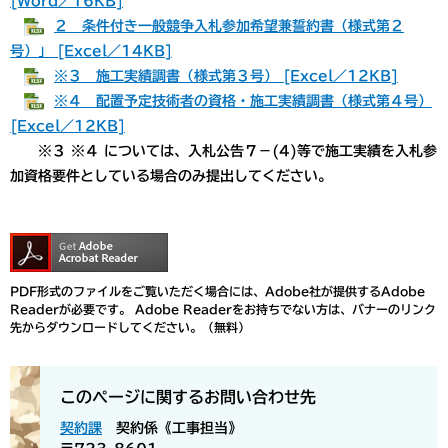
[Word／16KB]
２ 条件付き一般競争入札参加希望兼誓約書（様式第２
号）」 [Excel／14KB]
※３ 施工実績調書（様式第３号） [Excel／12KB]
※４ 配置予定技術者の資格・施工実績調書（様式第４号）
[Excel／12KB]
※３ ※４ については、入札公告７－(4)等で施工実績を入札参
加資格要件としている場合のみ提出してください。
PDF形式のファイルをご覧いただく場合には、Adobe社が提供するAdobe
Readerが必要です。
Adobe Readerをお持ちでない方は、バナーのリンク
先からダウンロードしてください。（無料）
このページに関するお問い合わせ先
契約課
契約係《工事担当》