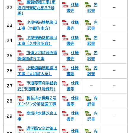
舗装修繕工事(市
仕様
内
22
－
道沼田東町北部37号
書等
訳書
線)
小規模崩壊地復旧
仕様
内
23
－
工事（本郷町南方）
書等
訳書
小規模崩壊地復旧
仕様
内
24
－
工事（久井町羽倉）
書等
訳書
市道大和町萩原篠
仕様
内
25
－
線道路改良工事
書等
訳書
小規模崩壊地復旧
仕様
内
26
－
工事（大和町大草）
書等
訳書
市道等草刈業務委
仕様
27
－
－
託(市道明神1号線外)
書等
長谷排水機場2号
仕様
内
28
－
エンジン分解整備工事
書等
訳書
高坂排水路改良工
仕様
内
29
－
事
書等
訳書
通学路安全対策工
仕様
内