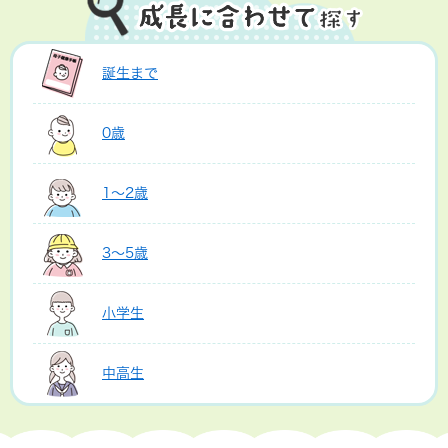
誕生まで
0歳
1～2歳
3～5歳
小学生
中高生