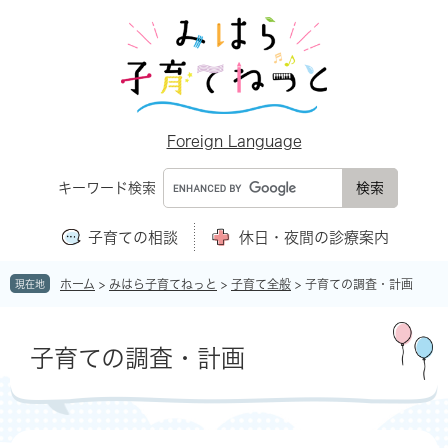
ペ
メ
ー
ニ
ジ
ュ
の
ー
先
を
頭
飛
で
ば
Foreign Language
す
し
。
て
キーワード検索
本
文
子育ての相談
休日・夜間の診療案内
へ
ホーム
>
みはら子育てねっと
>
子育て全般
>
子育ての調査・計画
現在地
本
文
子育ての調査・計画