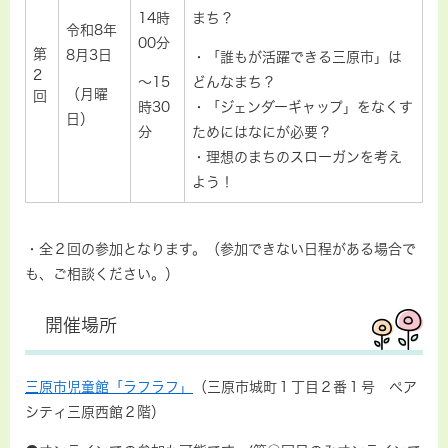
14時
まち？
令和8年
00分
第
8月3日
・「誰もが活躍できる三原市」は
2
～15
どんなまち？
（月曜
回
時30
・「ジェンダーギャップ」をなくす
日）
分
ためにはなにが必要？
・理想のまちのスローガンを考え
よう！
・全２回の参加となります。（参加できない日程がある場合で
も、ご相談ください。）
開催場所
三原市児童館「ラフラフ」
（三原市城町１丁目２番１号 ペア
シティ三原西館２階）