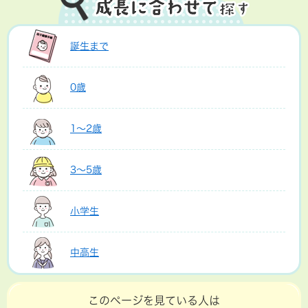
誕生まで
0歳
1～2歳
3～5歳
小学生
中高生
このページを見ている人は