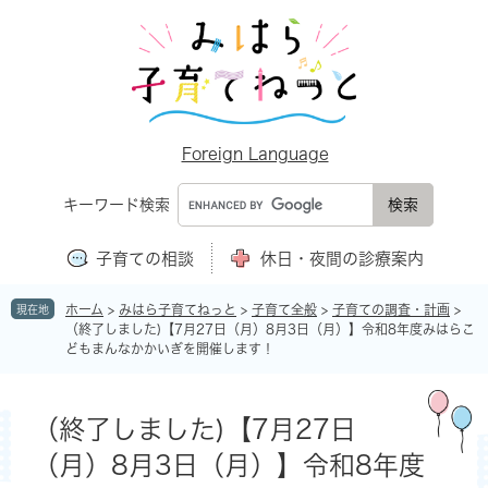
ペ
メ
ー
ニ
ジ
ュ
の
ー
先
を
頭
飛
で
ば
Foreign Language
す
し
。
て
キーワード検索
本
文
子育ての相談
休日・夜間の診療案内
へ
ホーム
>
みはら子育てねっと
>
子育て全般
>
子育ての調査・計画
>
現在地
（終了しました)【7月27日（月）8月3日（月）】令和8年度みはらこ
どもまんなかかいぎを開催します！
本
文
（終了しました)【7月27日
（月）8月3日（月）】令和8年度