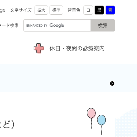
age
文字サイズ
拡大
標準
背景色
白
黒
青
ワード検索
休日・夜間の診療案内
など）