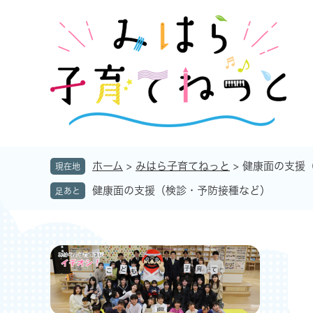
ペ
メ
ー
ニ
ジ
ュ
の
ー
先
を
頭
飛
で
ば
す
し
。
て
本
ホーム
>
みはら子育てねっと
>
健康面の支援
現在地
文
健康面の支援（検診・予防接種など）
へ
本
文