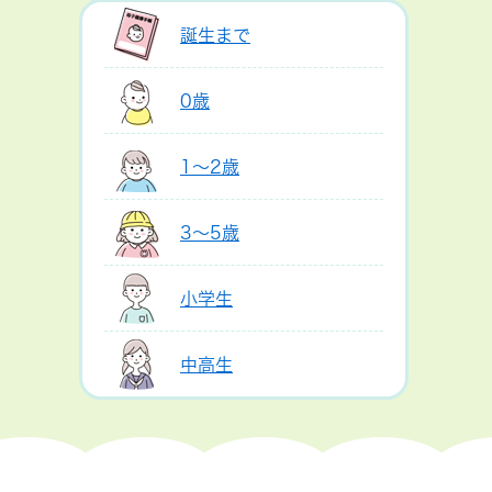
誕生まで
0歳
1～2歳
3～5歳
小学生
中高生