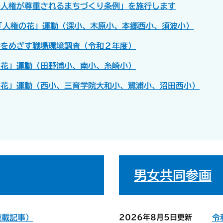
の人権が尊重されるまちづくり条例」を施行します
度「人権の花」運動（深小、木原小、本郷西小、須波小）
会をめざす職場環境調査（令和２年度）
の花」運動（田野浦小、南小、糸崎小）
の花」運動（西小、三育学院大和小、鷺浦小、沼田西小）
男女共同参画
連載記事）
2026年8月5日更新
令