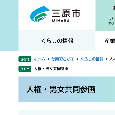
ペ
メ
ー
ニ
ジ
ュ
フリ
の
ー
でさ
先
を
頭
飛
で
ば
くらしの情報
産
す
し
。
て
本
ホーム
>
分類でさがす
>
くらしの情報
>
人
現在地
文
人権・男女共同参画
へ
本
文
人権・男女共同参画