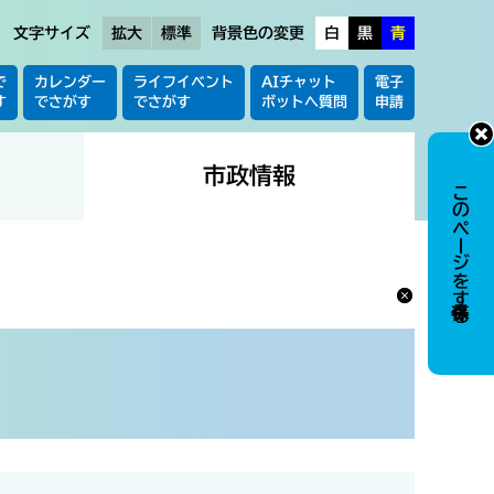
文字サイズ
拡大
標準
背景色の変更
白
黒
青
で
カレンダー
ライフイベント
AIチャット
電子
す
でさがす
でさがす
ボットへ質問
申請
市政情報
このページを保存する