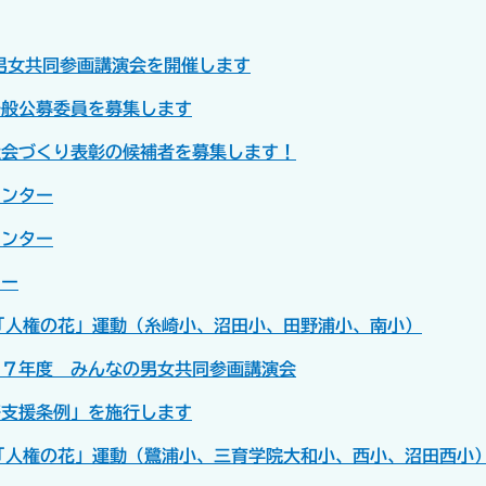
男女共同参画講演会を開催します
一般公募委員を募集します
社会づくり表彰の候補者を募集します！
センター
センター
ター
度「人権の花」運動（糸崎小、沼田小、田野浦小、南小）
和７年度 みんなの男女共同参画講演会
等支援条例」を施行します
度「人権の花」運動（鷺浦小、三育学院大和小、西小、沼田西小