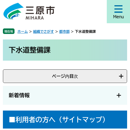
ペ
メ
ー
ニ
ジ
ュ
の
ー
先
を
ホーム
>
組織でさがす
>
都市部
>
下水道整備課
現在地
頭
飛
で
ば
本
す
し
文
下水道整備課
。
て
本
文
へ
ページ内目次
新着情報
■利用者の方へ（サイトマップ）