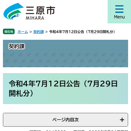
ペ
メ
ー
ニ
ジ
ュ
の
ー
先
を
ホーム
>
契約課
>
令和4年7月12日公告（7月29日開札分）
現在地
頭
飛
で
ば
契約課
す
し
。
て
本
文
へ
本
文
令和4年7月12日公告（7月29日
開札分）
ページ内目次