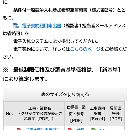
に，
条件付一般競争入札参加希望兼誓約書（様式第2号）とと
もに，
電子契約利用申出書
（確認者1担当者メールアドレス
は省略可）を
電子入札システムにより提出してください。
電子契約について，詳しくは
こちらのページ
をご参照くだ
さい。
※ 最低制限価格及び調査基準価格は，【新基準】
により算定します。​
表のサイズを切り替える
仕様書・図
工事・業務名
工事費内
質問回
No.
（クリックで公告が表示さ
訳書
答等
面・参考
れます［PDF］）
[Excel]
[PDF]
[PDF]