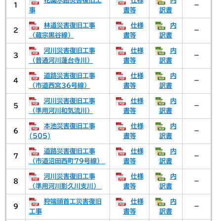
花園水路災害復旧工
仕様
内
1
－
事
書等
訳書
林道災害復旧工事
仕様
内
2
－
（蔵宗黒谷線）
書等
訳書
河川災害復旧工事
仕様
内
3
－
（普通河川蓮台寺川）
書等
訳書
道路災害復旧工事
仕様
内
4
－
（市道西宮36号線）
書等
訳書
河川災害復旧工事
仕様
内
5
－
（準用河川和気流川）
書等
訳書
本池災害復旧工事
仕様
内
6
－
(505)
書等
訳書
道路災害復旧工事
仕様
内
7
－
（市道沼田西町79号線）
書等
訳書
河川災害復旧工事
仕様
内
8
－
（準用河川影久川支川）
書等
訳書
狩端頭首工災害復旧
仕様
内
9
－
工事
書等
訳書