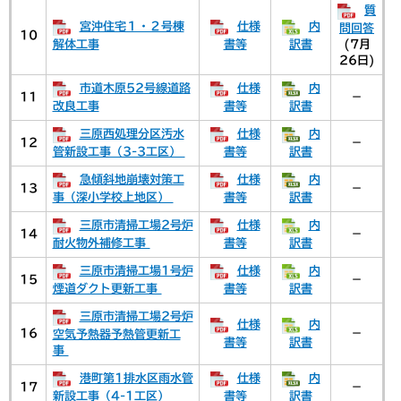
質
宮沖住宅１・２号棟
仕様
内
問回答
10
解体工事
書等
訳書
(7月
26日)
市道木原52号線道路
仕様
内
11
－
改良工事
書等
訳書
三原西処理分区汚水
仕様
内
12
－
管新設工事（3-3工区）
書等
訳書
急傾斜地崩壊対策工
仕様
内
13
－
事（深小学校上地区）
書等
訳書
三原市清掃工場2号炉
仕様
内
14
－
耐火物外補修工事
書等
訳書
三原市清掃工場1号炉
仕様
内
15
－
煙道ダクト更新工事
書等
訳書
三原市清掃工場2号炉
仕様
内
16
－
空気予熱器予熱管更新工
書等
訳書
事
港町第1排水区雨水管
仕様
内
17
－
新設工事（4-1工区）
書等
訳書