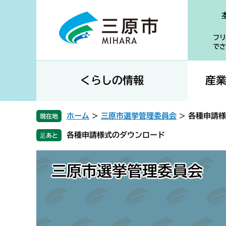
ペ
メ
ー
ニ
ジ
ュ
フリ
の
ー
でさ
先
を
頭
飛
で
ば
くらしの情報
産
す
し
。
て
本
ホーム
>
三原市選挙管理委員会
>
各種申請様
現在地
文
各種申請様式のダウンロード
へ
三原市選挙管理委員会