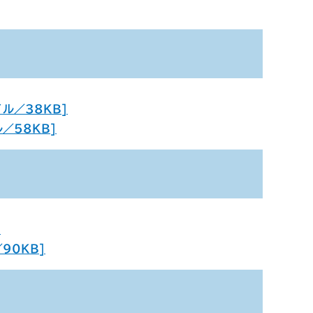
ル／38KB]
／58KB]
]
90KB]