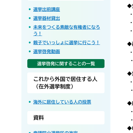
◆
選挙出前講座
選挙器材貸出
未来をつくる素敵な有権者になろ
う！
親子でいっしょに選挙に行こう！
◆再
選挙啓発動画
選挙啓発に関することの一覧
◆変
これから外国で居住する人
・
（在外選挙制度）
​ 
海外に居住している人の投票
​ 
​ 
資料
​ 
◆申