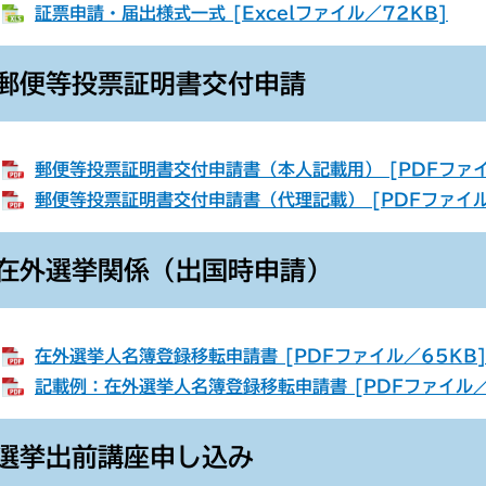
・
証票申請・届出様式一式 [Excelファイル／72KB]
郵便等投票証明書交付申請
・
郵便等投票証明書交付申請書（本人記載用） [PDFファイ
・
郵便等投票証明書交付申請書（代理記載） [PDFファイル
在外選挙関係（出国時申請）
・
在外選挙人名簿登録移転申請書 [PDFファイル／65KB
・
記載例：在外選挙人名簿登録移転申請書 [PDFファイル／
選挙出前講座申し込み