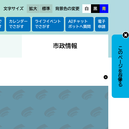
文字サイズ
拡大
標準
背景色の変更
白
黒
青
で
カレンダー
ライフイベント
AIチャット
電子
す
でさがす
でさがす
ボットへ質問
申請
市政情報
このページを保存する