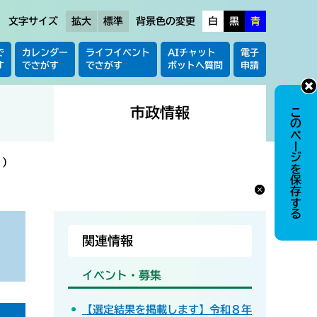
文字サイズ
拡大
標準
背景色の変更
白
黒
青
で
カレンダー
ライフイベント
AIチャット
電子
す
でさがす
でさがす
ボットへ質問
申請
市政情報
このページを保存する
く）
関連情報
イベント・募集
【選定結果を掲載します】令和８年