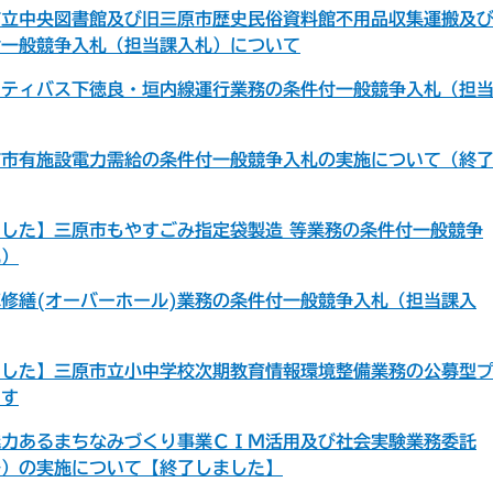
市立中央図書館及び旧三原市歴史民俗資料館不用品収集運搬及
付一般競争入札（担当課入札）について
ニティバス下徳良・垣内線運行業務の条件付一般競争入札（担
市市有施設電力需給の条件付一般競争入札の実施について（終
した】三原市もやすごみ指定袋製造 等業務の条件付一般競争
札）
修繕(オーバーホール)業務の条件付一般競争入札（担当課入
ました】三原市立小中学校次期教育情報環境整備業務の公募型
ます
魅力あるまちなみづくり事業ＣＩＭ活用及び社会実験業務委託
ル）の実施について【終了しました】