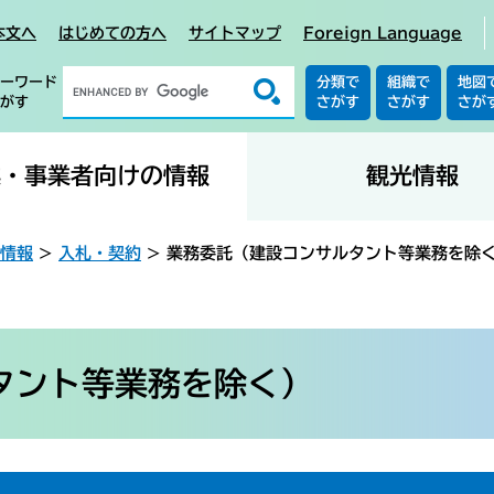
本文へ
はじめての方へ
サイトマップ
Foreign Language
ーワード
分類で
組織で
地図
がす
さがす
さがす
さが
業・事業者向けの情報
観光情報
情報
>
入札・契約
>
業務委託（建設コンサルタント等業務を除
タント等業務を除く）