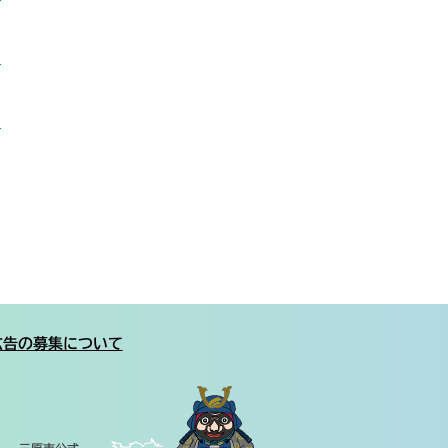
）
つ
広告の募集について