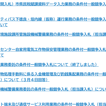
期間入札）市県民税賦課資料データ入力業務の条件付一般競争
ニティバス下徳良・垣内線（仮称）運行業務の条件付一般競争
ついて
環境施設課所管施設機械警備業務の条件付一般競争入札（担当
機センター自家用電気工作物保安管理業務の条件付一般競争入
いて
理業務委託の条件付一般競争入札について（終了しました）
棄物処理手数料に係る入金機管理及び釣銭集配業務の条件付一
札）について（３月４日回答）
場機械警備業務委託の条件付一般競争入札（担当課入札）につ
ット端末及び通信サービス利用業務の条件付一般競争入札（担