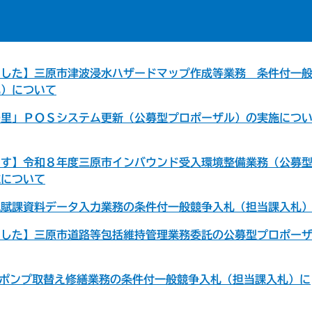
ました】三原市津波浸水ハザードマップ作成等業務 条件付一
札）について
の里」ＰＯＳシステム更新（公募型プロポーザル）の実施につ
ます】令和８年度三原市インバウンド受入環境整備業務（公募
施について
税賦課資料データ入力業務の条件付一般競争入札（担当課入札
ました】三原市道路等包括維持管理業務委託の公募型プロポー
場ポンプ取替え修繕業務の条件付一般競争入札（担当課入札）に