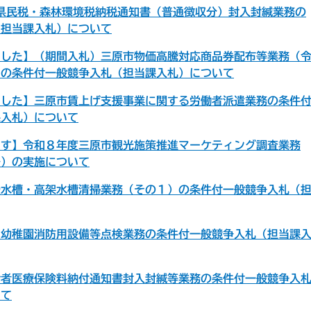
県民税・森林環境税納税通知書（普通徴収分）封入封緘業務の
（担当課入札）について
ました】（期間入札）三原市物価高騰対応商品券配布等業務（
）の条件付一般競争入札（担当課入札）について
ました】三原市賃上げ支援事業に関する労働者派遣業務の条件
課入札）について
ます】令和８年度三原市観光施策推進マーケティング調査業務
ル）の実施について
受水槽・高架水槽清掃業務（その１）の条件付一般競争入札（
・幼稚園消防用設備等点検業務の条件付一般競争入札（担当課
齢者医療保険料納付通知書封入封緘等業務の条件付一般競争入
いて