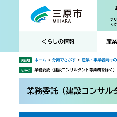
ペ
メ
ー
ニ
ジ
ュ
フリ
の
ー
でさ
先
を
頭
飛
で
ば
くらしの情報
産
す
し
。
て
本
ホーム
>
分類でさがす
>
産業・事業者向けの
現在地
文
業務委託（建設コンサルタント等業務を除く）
へ
本
文
業務委託（建設コンサル