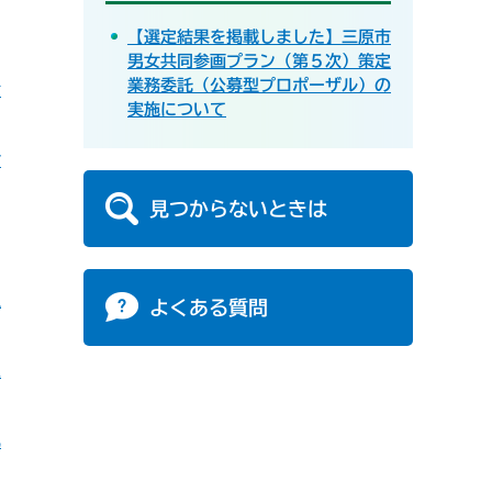
【選定結果を掲載しました】三原市
男女共同参画プラン（第５次）策定
業務委託（公募型プロポーザル）の
令
実施について
付
見つからないときは
担
よくある質問
入
札