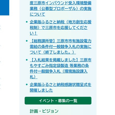
度三原市インバウンド受入環境整備
業務（公募型プロポーザル）の実施
について
企業版ふるさと納税（地方創生応援
般
税制）で三原市を応援してくださ
い！
【総務課所管】三原市市有施設電力
い
需給の条件付一般競争入札の実施に
ついて（終了しました。）
型
【入札結果を掲載しました】三原市
もやすごみ指定袋製造 等業務の条
件付一般競争入札（環境施設課入
）
札）
企業版ふるさと納税感謝状贈呈式を
ザ
開催しました
イベント・募集の一覧
計画・ビジョン