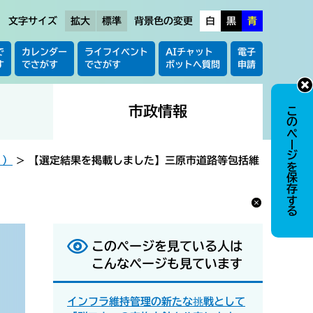
文字サイズ
拡大
標準
背景色の変更
白
黒
青
で
カレンダー
ライフイベント
AIチャット
電子
す
でさがす
でさがす
ボットへ質問
申請
市政情報
このページを保存する
く）
>
【選定結果を掲載しました】三原市道路等包括維
このページを見ている人は
こんなページも見ています
インフラ維持管理の新たな挑戦として