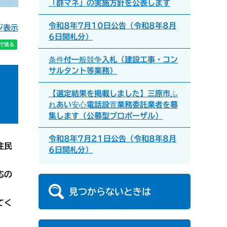
「群マネ」の実施方針を公表します
令和8年7月10日公告（令和8年8月
ジ表示
6日開札分）
条件付一般競争入札（建設工事・コン
サルタント等業務）
【選定結果を掲載しました】三原市ふ
れあい安心電話設置業務委託業者を募
集します（公募型プロポーザル）
令和8年7月21日公告（令和8年8月
住民
6日開札分）
応の
見つからないときは
てく