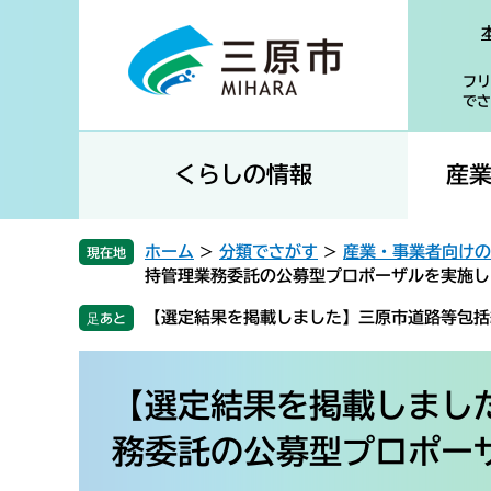
ペ
メ
ー
ニ
ジ
ュ
フリ
の
ー
でさ
先
を
頭
飛
で
ば
くらしの情報
産
す
し
。
て
本
ホーム
>
分類でさがす
>
産業・事業者向けの
現在地
文
持管理業務委託の公募型プロポーザルを実施し
へ
【選定結果を掲載しました】三原市道路等包括
本
文
【選定結果を掲載しまし
務委託の公募型プロポー