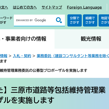
本文へ
はじめての方へ
サイトマップ
Foreign Language
ーワード
分類で
組織で
地図
がす
さがす
さがす
さが
業・事業者向けの情報
観光情報
情報
>
入札・契約
>
業務委託（建設コンサルタント等業務を除
ます
維持管理業務委託の公募型プロポーザルを実施します
た】三原市道路等包括維持管理業
ザルを実施します