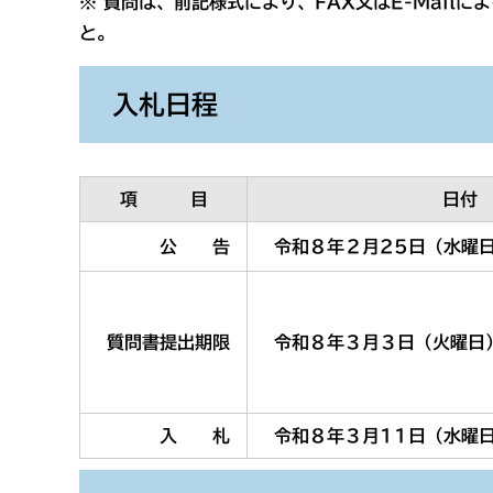
※ 質問は、前記様式により、FAX又はE-Mail
と。
入札日程
項 目
日付
公 告
令和８年２月25日（水曜
質問書提出期限
令和８年３月３日（火曜日
入 札
令和８年３月11日（水曜日