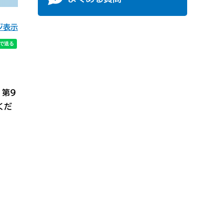
ジ表示
）第9
くだ