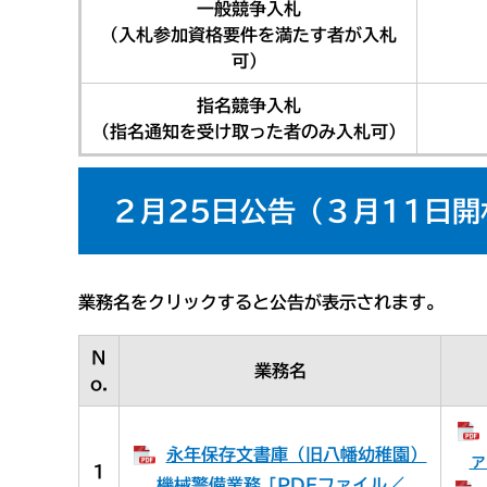
一般競争入札
（入札参加資格要件を満たす者が入札
可）
指名競争入札
（指名通知を受け取った者のみ入札可）
２月25日公告（３月11日
業務名をクリックすると公告が表示されます。
N
業務名
o.
永年保存文書庫（旧八幡幼稚園）
ァ
1
機械警備業務 [PDFファイル／