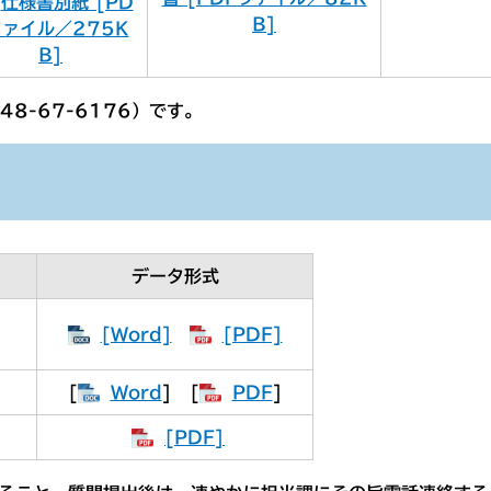
仕様書別紙 [PD
B]
ファイル／275K
B]
48-67-6176）です。
データ形式
[Word]
[PDF]
[
Word
] [
PDF
]
[PDF]