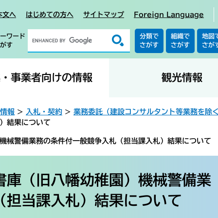
本文へ
はじめての方へ
サイトマップ
Foreign Language
ーワード
分類で
組織で
地図
がす
さがす
さがす
さが
業・事業者向けの情報
観光情報
情報
>
入札・契約
>
業務委託（建設コンサルタント等業務を除
）結果について
機械警備業務の条件付一般競争入札（担当課入札）結果について
書庫（旧八幡幼稚園）機械警備業
（担当課入札）結果について