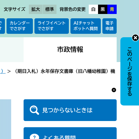
文字サイズ
拡大
標準
背景色の変更
白
黒
青
で
カレンダー
ライフイベント
AIチャット
電子
す
でさがす
でさがす
ボットへ質問
申請
市政情報
このページを保存する
く）
>
（期日入札）永年保存文書庫（旧八幡幼稚園）機
見つからないときは
よくある質問