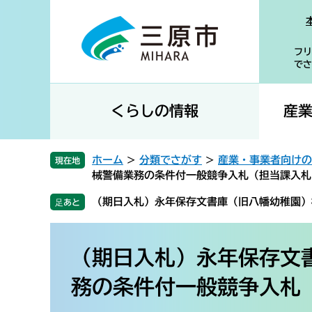
ペ
メ
ー
ニ
ジ
ュ
フリ
の
ー
でさ
先
を
頭
飛
で
ば
くらしの情報
産
す
し
。
て
本
ホーム
>
分類でさがす
>
産業・事業者向けの
現在地
文
械警備業務の条件付一般競争入札（担当課入札
へ
（期日入札）永年保存文書庫（旧八幡幼稚園）
本
文
（期日入札）永年保存文
務の条件付一般競争入札