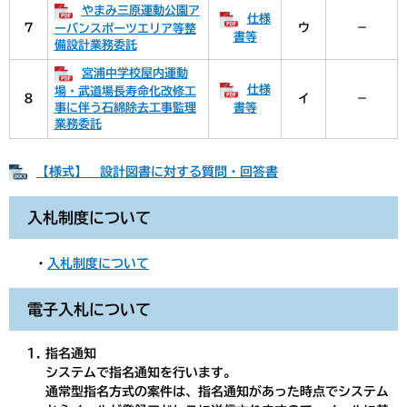
やまみ三原運動公園ア
仕様
７
ウ
－
ーバンスポーツエリア等整
書等
備設計業務委託
宮浦中学校屋内運動
仕様
場・武道場長寿命化改修工
８
イ
－
事に伴う石綿除去工事監理
書等
業務委託
【様式】 設計図書に対する質問・回答書
入札制度について
・
入札制度について
電子入札について
指名通知
システムで指名通知を行います。
通常型指名方式の案件は、指名通知があった時点でシステム