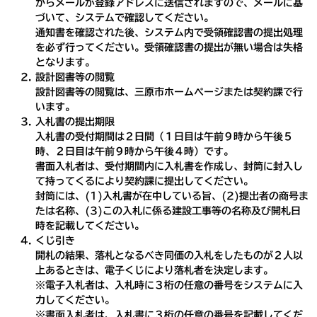
からメールが登録アドレスに送信されますので、メールに基
づいて、システムで確認してください。
通知書を確認された後、システム内で受領確認書の提出処理
を必ず行ってください。受領確認書の提出が無い場合は失格
となります。
設計図書等の閲覧
設計図書等の閲覧は、三原市ホームページまたは契約課で行
います。
入札書の提出期限
入札書の受付期間は２日間（１日目は午前９時から午後５
時、２日目は午前９時から午後４時）です。
書面入札者は、受付期間内に入札書を作成し、封筒に封入し
て持ってくるにより契約課に提出してください。
封筒には、(1)入札書が在中している旨、(2)提出者の商号ま
たは名称、(3)この入札に係る建設工事等の名称及び開札日
時を記載してください。
くじ引き
開札の結果、落札となるべき同価の入札をしたものが２人以
上あるときは、電子くじにより落札者を決定します。
※電子入札者は、入札時に３桁の任意の番号をシステムに入
力してください。
※書面入札者は、入札書に３桁の任意の番号を記載してくだ