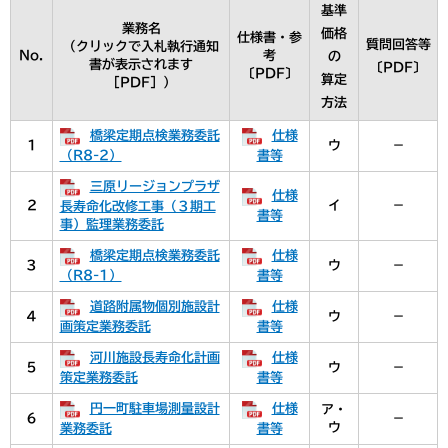
基準
業務名
価格
仕様書・参
質問回答等
（クリックで入札執行通知
No.
考
の
書が表示されます
〔PDF〕
〔PDF〕
算定
［PDF］）
方法
橋梁定期点検業務委託
仕様
1
ウ
－
（R8-2）
書等
三原リージョンプラザ
仕様
2
イ
－
長寿命化改修工事（３期工
書等
事）監理業務委託
橋梁定期点検業務委託
仕様
３
ウ
－
（R8-1）
書等
道路附属物個別施設計
仕様
４
ウ
－
画策定業務委託
書等
河川施設長寿命化計画
仕様
５
ウ
－
策定業務委託
書等
円一町駐車場測量設計
仕様
ア・
６
－
ウ
業務委託
書等