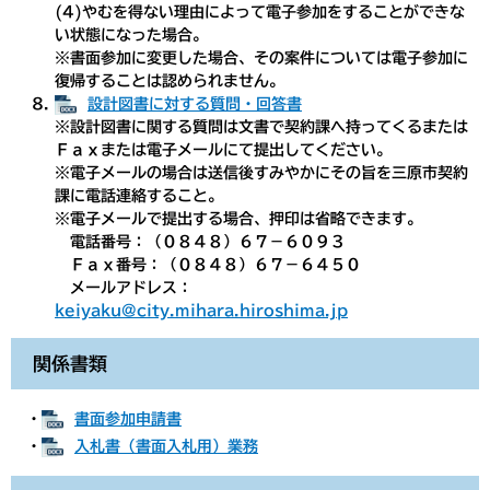
(4)やむを得ない理由によって電子参加をすることができな
い状態になった場合。
※書面参加に変更した場合、その案件については電子参加に
復帰することは認められません。
設計図書に対する質問・回答書
※設計図書に関する質問は文書で契約課へ持ってくるまたは
Ｆａｘまたは電子メールにて提出してください。
※電子メールの場合は送信後すみやかにその旨を三原市契約
課に電話連絡すること。
※電子メールで提出する場合、押印は省略できます。
電話番号：（０８４８）６７－６０９３
Ｆａｘ番号：（０８４８）６７－６４５０
メールアドレス：
keiyaku@city.mihara.hiroshima.jp
関係書類
・
書面参加申請書
・
入札書（書面入札用）業務