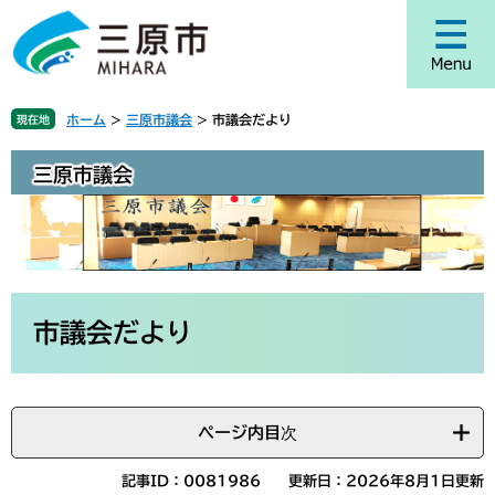
ペ
メ
ー
ニ
ジ
ュ
の
ー
先
を
ホーム
>
三原市議会
>
市議会だより
現在地
頭
飛
で
ば
三原市議会
す
し
。
て
本
文
へ
本
文
市議会だより
ページ内目次
記事ID：0081986
更新日：2026年8月1日更新