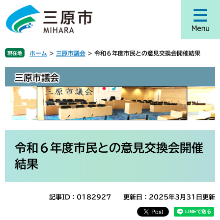
ペ
メ
ー
ニ
ジ
ュ
の
ー
先
を
ホーム
>
三原市議会
>
令和６年度市民との意見交換会開催結果
現在地
頭
飛
で
ば
三原市議会
す
し
。
て
本
文
へ
本
文
令和６年度市民との意見交換会開催
結果
記事ID：0182927
更新日：2025年3月31日更新