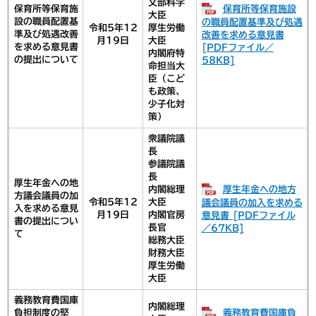
​文部科学
保育所等保育施設
保育所等保育施
大臣
設の職員配置基
の職員配置基準及び処遇
令和5年12
厚生労働
準及び処遇改善
改善を求める意見書
月19日
大臣
を求める意見書
[PDFファイル／
内閣府特
の提出について
58KB]
命担当大
臣（こど
も政策、
少子化対
策）
衆議院議
長
参議院議
長
厚生年金への地
厚生年金への地方
内閣総理
方議会議員の加
令和5年12
大臣
議会議員の加入を求める
入を求める意見
月19日
内閣官房
意見書 [PDFファイル
書の提出につい
長官
／67KB]
て
総務大臣
財務大臣
厚生労働
大臣
義務教育費国庫
内閣総理
義務教育費国庫負
負担制度の堅