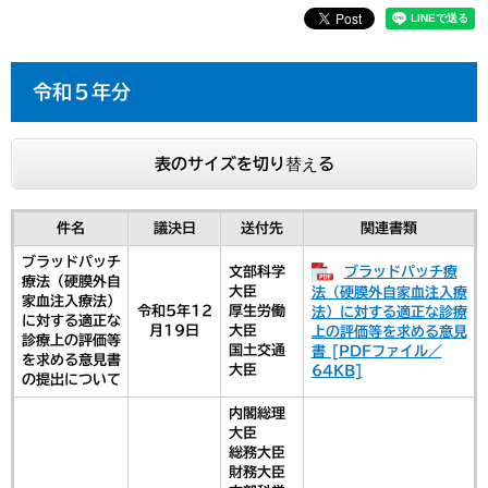
令和５年分
表のサイズを切り替える
件名
議決日
送付先
関連書類
ブラッドパッチ
ブラッドパッチ療
文部科学
療法（硬膜外自
大臣
法（硬膜外自家血注入療
家血注入療法）
令和5年12
厚生労働
法）に対する適正な診療
に対する適正な
月19日
大臣
上の評価等を求める意見
診療上の評価等
国土交通
書 [PDFファイル／
を求める意見書
大臣
64KB]
の提出について
内閣総理
大臣
総務大臣
​財務大臣