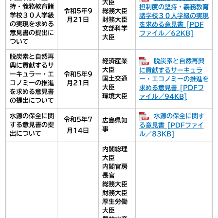
大臣
持・義務教育諸
担制度の堅持・義務教育
令和5年9
総務大臣
学校３０人学級
諸学校３０人学級の実現
月21日
​財務大臣
の実現を求める
を求める意見書 [PDF
文部科学
意見書の提出に
ファイル／62KB]
大臣
ついて
脱炭素と自然再
脱炭素と自然再興
経済産業
興に貢献するサ
大臣
に貢献するサーキュラ
ーキュラー・エ
令和5年9
国土交通
ー・エコノミーの推進を
コノミーの推進
月21日
大臣
求める意見書 [PDFフ
を求める意見書
環境大臣
ァイル／94KB]
の提出について
水源の保全に関す
水源の保全に関
令和5年7
広島県知
する意見書の提
る意見書 [PDFファイ
事
月14日
出について
ル／83KB]
内閣総理
大臣
内閣官房
長官
総務大臣
財務大臣
厚生労働
大臣