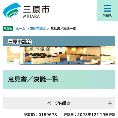
ペ
メ
ー
ニ
ジ
ュ
の
ー
先
を
ホーム
>
三原市議会
>
意見書／決議一覧
現在地
頭
飛
で
ば
三原市議会
す
し
。
て
本
文
へ
本
文
意見書／決議一覧
ページ内目次
記事ID：0159678
更新日：2023年12月19日更新