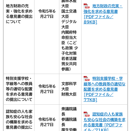
農林水産
地方財政の充実・
地方財政の充
大臣
実・強化を求め
令和5年6
国土交通
強化を求める意見書
る意見書の提出
月27日
大臣
[PDFファイル／
について
デジタル
89KB]
大臣
内閣府特
命担当大
臣（こど
も政策 少
子化対策
若者活躍
男女共同
参画）
特別支援学校・学
特別支援学校・
学級等への教員
文部科学
級等への教員等の適切な
令和5年6
等の適切な配置
大臣
配置を求める意見書
月27日
を求める意見書
財務大臣
[PDFファイル／
の提出について
77KB]
衆議院議
認知症の人も家
認知症の人も家族
長
族も安心な社会
令和5年6
参議院議
も安心な社会の構築を求
の構築を求める
月27日
長
める意見書 [PDFファ
意見書の提出に
厚生労働
イル／71KB]