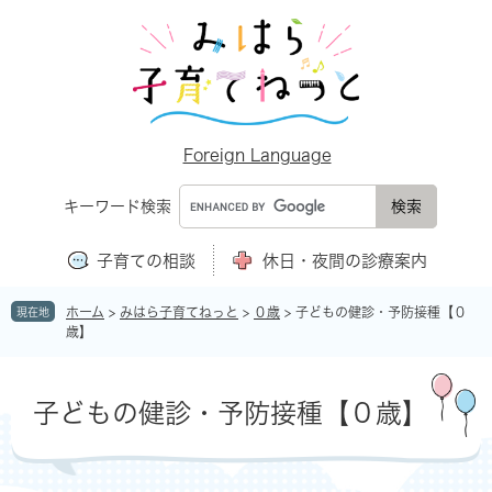
ペ
メ
ー
ニ
ジ
ュ
の
ー
先
を
頭
飛
で
ば
Foreign Language
す
し
。
て
キーワード検索
本
文
子育ての相談
休日・夜間の診療案内
へ
ホーム
>
みはら子育てねっと
>
０歳
>
子どもの健診・予防接種【０
現在地
歳】
本
文
子どもの健診・予防接種【０歳】