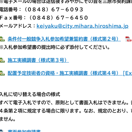
※電子メールの場合は送信後すみやかにその旨を三原市契約課
番号：（０８４８）６７－６０９３
ｘ番号：（０８４８）６７－６４５０
ールアドレス：
keiyaku@city.mihara.hiroshima.jp
条件付一般競争入札参加希望兼誓約書（様式第２号）
※
入札参加希望書の提出時に必ず添付してください。
施工実績調書（様式第３号）
配置予定技術者の資格・施工実績調書（様式第４号） [Exc
入札に切り替える場合の様式
て電子入札ですので、原則として書面入札はできません。書
条第２項に規定する場合に限ります。なお、規定のとおり、
ません。