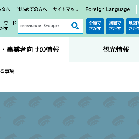
本文へ
はじめての方へ
サイトマップ
Foreign Language
ーワード
分類で
組織で
地図
がす
さがす
さがす
さが
業・事業者向けの情報
観光情報
る事項