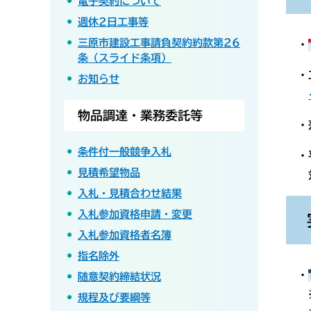
電子契約について
週休2日工事等
三原市建設工事請負契約約款第26
・
条（スライド条項）
・工
お知らせ
物品調達・業務委託等
・落
条件付一般競争入札
・平
見積希望物品
対象
入札・見積合わせ結果
入札参加資格申請・変更
入札参加資格者名簿
指名除外
・
随意契約締結状況
※設
規程及び要綱等