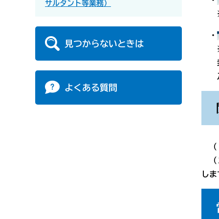
・
サルタント等業務）
※本
・
見つからないときは
※封
封筒
及び
よくある質問
（１
（２
しま