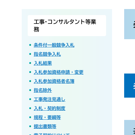
本
文
工事･コンサルタント等業
務
条件付一般競争入札
指名競争入札
入札結果
入札参加資格申請・変更
入札参加資格者名簿
指名除外
工事発注見通し
入札・契約制度
規程・要綱等
提出書類等