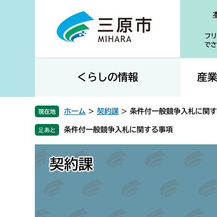
ペ
メ
ー
ニ
ジ
ュ
フリ
の
ー
でさ
先
を
頭
飛
で
ば
くらしの情報
産
す
し
。
て
本
ホーム
>
契約課
>
条件付一般競争入札に関す
現在地
文
条件付一般競争入札に関する事項
へ
契約課