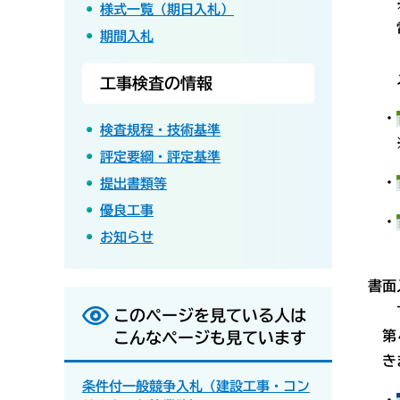
様式一覧（期日入札）
電話
期間入札
Ｆａ
メ
工事検査の情報
・
検査規程・技術基準
評定要綱・評定基準
・
提出書類等
優良工事
・
お知らせ
書面
すべ
このページを見ている人は
第４
こんなページも見ています
き
条件付一般競争入札（建設工事・コン