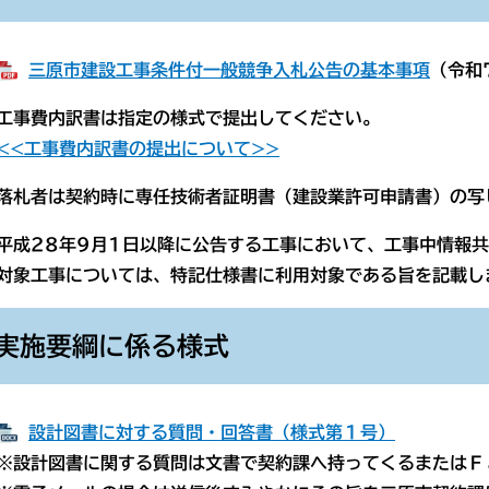
三原市建設工事条件付一般競争入札公告の基本事項
（令和
事費内訳書は指定の様式で提出してください。
<<工事費内訳書の提出について>>
札者は契約時に専任技術者証明書（建設業許可申請書）の写
成28年9月1日以降に公告する工事において、工事中情報共
工事については、特記仕様書に利用対象である旨を記載し
実施要綱に係る様式
設計図書に対する質問・回答書（様式第１号）
計図書に関する質問は文書で契約課へ持ってくるまたはＦａ