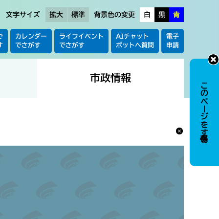
文字サイズ
拡大
標準
背景色の変更
白
黒
青
で
カレンダー
ライフイベント
AIチャット
電子
す
でさがす
でさがす
ボットへ質問
申請
市政情報
このページを保存する