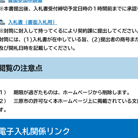
書面参加申請書
書提出後、入札書受付締切予定日時の１時間前までに承認
入札書（書面入札用）
筒に封入して持ってくるにより契約課に提出してください
には、(1)入札書が在中している旨、(2)提出者の商号また
開札日時を記載してください。
閲覧の注意点
） 期限が過ぎたものは、ホームページから削除します。
） 三原市の許可なく本ホームページ上に掲載されている文
す。
電子入札関係リンク