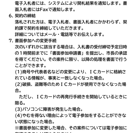
電子入札者には、システムにより開札結果を通知します。書
面入札者にはFaxで通知します。
契約の締結
落札された方は、電子入札者、書面入札者にかかわらず、契
約課で契約を締結していただきます。
詳細についてはメール・電話等でお伝えします。
書面参加への変更手続
次のいずれかに該当する場合は、入札書の受付締切予定日時
の１時間前までに「書面参加申請書」を提出し、市長の承認
を得てください。その案件に限り、以降の処理を書面で行う
ことができます。
(1)商号や代表者名などの変更により、ＩＣカードに格納さ
れている情報が、事実と一致しなくなった場合。
(2)破損、盗難等のためＩＣカードが使用できなくなった場
合。
ただし、ＩＣカードの再発行手続きを開始しているときに
限る。
(3)パソコンに障害が発生した場合。
(4)やむを得ない理由によって電子参加をすることができな
い状態になった場合。
※書面参加に変更した場合、その案件については電子参加に