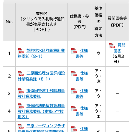
基準
業務名
価格
仕様書・参
質問回答等
（クリックで入札執行通知
No.
考
の
書が表示されます
〔PDF〕
〔PDF〕
算定
［PDF］）
方法
質問
館町排水区詳細設計業
仕様
回答
1
ウ
務委託（8-1）
書等
（6月3
日）
ア・
三原西処理分区詳細設
仕様
2
ウ・
－
計業務委託（8-1）
書等
注
市道田野浦１号線測量
仕様
ア・
３
－
ウ
設計業務委託
書等
急傾斜地崩壊対策測量
ア・
仕様
４
ウ・
－
設計業務委託（本郷小学校
書等
エ
地区）
三原リージョンプラザ
仕様
５
イ
－
長寿命化改修設計業務委託