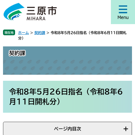
ペ
メ
ー
ニ
ジ
ュ
の
ー
先
を
ホーム
>
契約課
>
令和8年5月26日指名（令和8年6月11日開札
現在地
頭
飛
分）
で
ば
す
し
契約課
。
て
本
文
へ
本
文
令和8年5月26日指名（令和8年6
月11日開札分）
ページ内目次