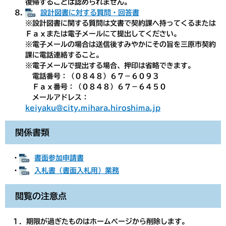
復帰することは認められません。
設計図書に対する質問・回答書
※設計図書に関する質問は文書で契約課へ持ってくるまたは
Ｆａｘまたは電子メールにて提出してください。
※電子メールの場合は送信後すみやかにその旨を三原市契約
課に電話連絡すること。
※電子メールで提出する場合、押印は省略できます。
電話番号：（０８４８）６７－６０９３
Ｆａｘ番号：（０８４８）６７－６４５０
メールアドレス：
keiyaku@city.mihara.hiroshima.jp
関係書類
・
書面参加申請書
・
入札書（書面入札用）業務
閲覧の注意点
１．期限が過ぎたものはホームページから削除します。