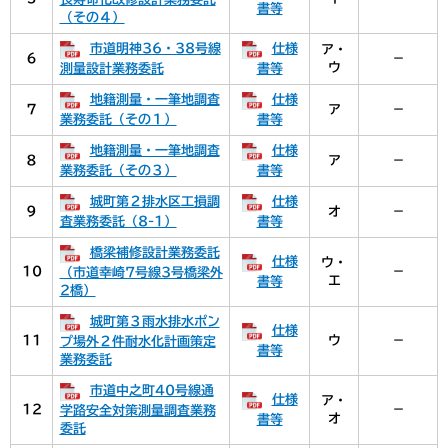
書等
（その４）
市道明神36・38号線
仕様
ア・
６
－
ウ
測量設計業務委託
書等
地籍測量・一筆地調査
仕様
７
ア
－
業務委託（その１）
書等
地籍測量・一筆地調査
仕様
８
ア
－
業務委託（その３）
書等
城町第２排水区工損調
仕様
９
オ
－
査業務委託（8-1）
書等
橋梁補修設計業務委託
仕様
ウ・
10
－
（市道幸崎7号線3号橋梁外
エ
書等
2橋）
城町第３雨水排水ポン
仕様
11
ウ
－
プ場外２件耐水化計画策定
書等
業務委託
市道中之町40号線通
仕様
ア・
12
－
学路安全対策測量調査業務
オ
書等
委託