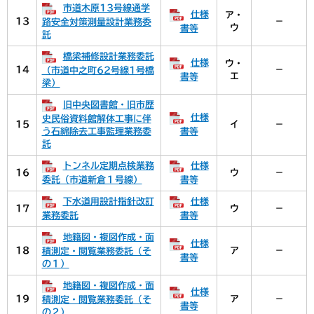
市道木原13号線通学
仕様
ア・
13
－
路安全対策測量設計業務委
ウ
書等
託
橋梁補修設計業務委託
仕様
ウ・
14
－
（市道中之町62号線1号橋
エ
書等
梁）
旧中央図書館・旧市歴
仕様
史民俗資料館解体工事に伴
15
イ
－
う石綿除去工事監理業務委
書等
託
トンネル定期点検業務
仕様
16
ウ
－
委託（市道新倉１号線）
書等
下水道用設計指針改訂
仕様
17
ウ
－
業務委託
書等
地籍図・複図作成・面
仕様
18
ア
－
積測定・閲覧業務委託（そ
書等
の１）
地籍図・複図作成・面
仕様
19
ア
－
積測定・閲覧業務委託（そ
書等
の２）