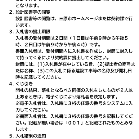
となります。
設計図書等の閲覧
設計図書等の閲覧は、三原市ホームページまたは契約課で行
います。
入札書の提出期限
入札書の受付期間は２日間（１日目は午前９時から午後５
時、２日目は午前９時から午後４時）です。
書面入札者は、受付期間内に入札書を作成し、封筒に封入し
て持ってくるにより契約課に提出してください。
封筒には、(1)入札書が在中している旨、(2)提出者の商号ま
たは名称、(3)この入札に係る建設工事等の名称及び開札日
時を記載してください。
くじ引き
開札の結果、落札となるべき同価の入札をしたものが２人以
上あるときは、電子くじにより落札者を決定します。
※電子入札者は、入札時に３桁の任意の番号をシステムに入
力してください。
※書面入札者は、入札書に３桁の任意の番号を記載してくだ
さい。記載が無い場合は「００１」と記載されたものとみな
します。
入札結果の通知