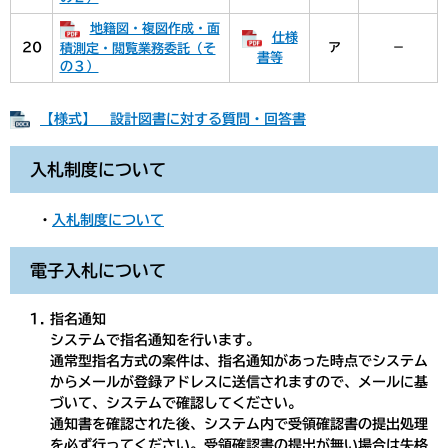
地籍図・複図作成・面
仕様
20
ア
－
積測定・閲覧業務委託（そ
書等
の３）
【様式】 設計図書に対する質問・回答書
入札制度について
・
入札制度について
電子入札について
指名通知
システムで指名通知を行います。
通常型指名方式の案件は、指名通知があった時点でシステム
からメールが登録アドレスに送信されますので、メールに基
づいて、システムで確認してください。
通知書を確認された後、システム内で受領確認書の提出処理
を必ず行ってください。受領確認書の提出が無い場合は失格