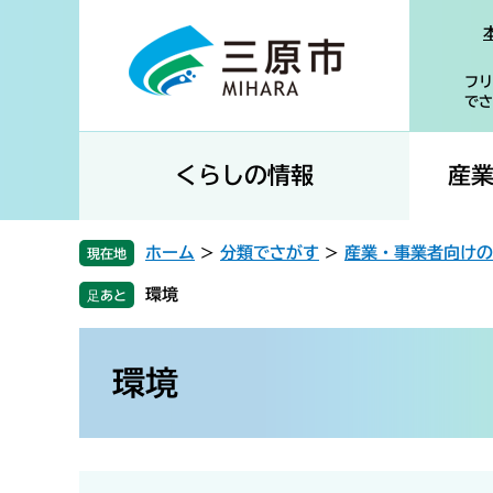
ペ
メ
ー
ニ
ジ
ュ
フリ
の
ー
でさ
先
を
頭
飛
で
ば
くらしの情報
産
す
し
。
て
本
ホーム
>
分類でさがす
>
産業・事業者向けの
現在地
文
環境
へ
本
文
環境