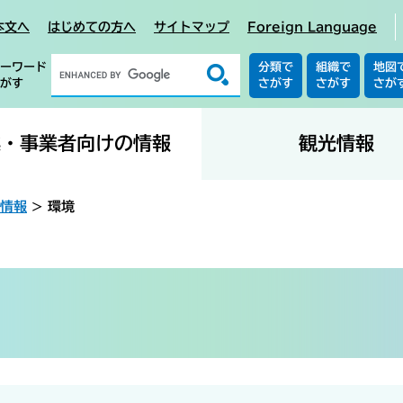
本文へ
はじめての方へ
サイトマップ
Foreign Language
ーワード
分類で
組織で
地図
がす
さがす
さがす
さが
業・事業者向けの情報
観光情報
情報
>
環境