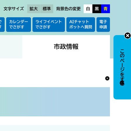
文字サイズ
拡大
標準
背景色の変更
白
黒
青
で
カレンダー
ライフイベント
AIチャット
電子
す
でさがす
でさがす
ボットへ質問
申請
市政情報
このページを保存する