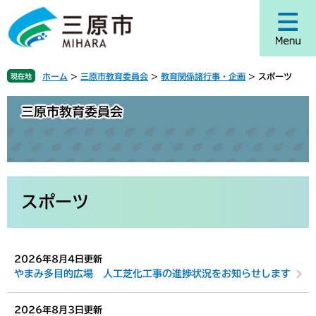
ペ
メ
ー
ニ
ジ
ュ
の
ー
先
を
ホーム
>
三原市教育委員会
>
教育関係諸行事・企画
>
スポーツ
現在地
頭
飛
で
ば
三原市教育委員会
す
し
。
て
本
文
へ
本
文
スポーツ
2026年8月4日更新
やまみ多目的広場 人工芝化工事の進捗状況をお知らせします
2026年8月3日更新