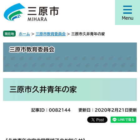
ペ
メ
ー
ニ
ジ
ュ
の
ー
先
を
ホーム
>
三原市教育委員会
>
三原市久井青年の家
現在地
頭
飛
で
ば
三原市教育委員会
す
し
。
て
本
文
へ
本
文
三原市久井青年の家
記事ID：0082144
更新日：2020年2月21日更新