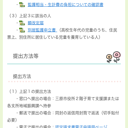
・
監護相当・生計費の負担についての確認書
（３）上記３に該当の人
・
額改定届
・
別居監護申立書
（高校生年代の児童のうち、住民
票上、別住所に居住している児童を養育している人）
提出方法等
提出方法
（１）上記１の提出方法
・窓口へ提出の場合：三原市役所２階子育て支援課または
各支所地域振興課へ持参
・郵送で提出の場合：同封の返信用封筒で返送（切手貼付
必要）
・電子で提出の場合：
認定請求書電子申請用ページ