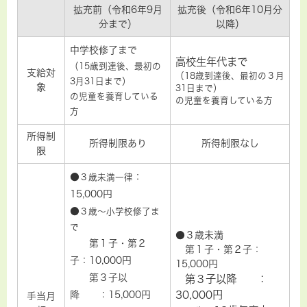
拡充前（令和6年9月
拡充後（令和6年10月分
分まで）
以降）
中学校修了まで
高校生年代まで
（15歳到達後、最初の
支給対
（18歳到達後、最初の３月
3月31日まで）
象
31日まで）
の児童​を養育している
の児童​を養育している方
方
所得制
所得制限あり
所得制限なし
限
●
：
３歳未満一律
15,000円
●
３歳～小学校修了ま
で
●３歳未満
第１子・第２
第１子・第２子：
子：10,000円
15,000円
第３子以
第３子以降 ：
30,000円
降 ：15,000円
手当月