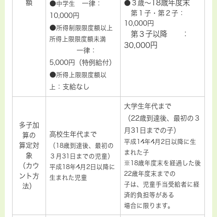
18歳年度末
額
●３歳～
●
一律：
中学生
第１子・第２子：
10,000円
10,000円
●
所得制限限度額以上
第３子以降 ：
所得上限限度額未満
30,000円
一律：
5,000円（特例給付）
●
所得上限限度額以
：支給なし
上
大学生年代まで
（22歳到達後、最初の３
多子加
月31日までの子）
高校生年代まで
算の
平成14年4月2日以降に生
算定対
（18歳到達後、最初の
まれた子
象
３月31日までの児童）
※18歳年度末を経過した後
（カウ
平成18年4月2日以降に
22歳年度末までの
ント方
生まれた児童
子は、児童手当受給者に経
法）
済的負担等がある
場合に限ります。