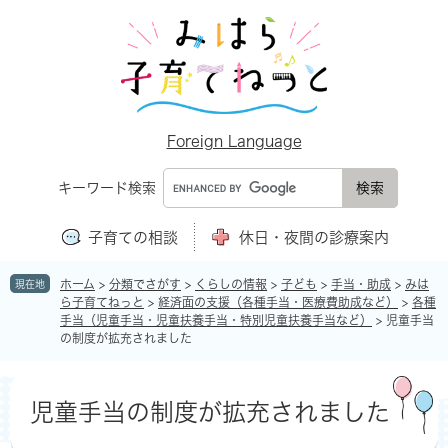
ペ
メ
ー
ニ
ジ
ュ
の
ー
先
を
頭
飛
で
ば
Foreign Language
す
し
。
て
キーワード検索
本
文
子育ての相談
休日・夜間の診療案内
へ
ホーム
>
分類でさがす
>
くらしの情報
>
子ども
>
手当・助成
>
みは
現在地
ら子育てねっと
>
経済面の支援（各種手当・医療費助成など）
>
各種
手当（児童手当・児童扶養手当・特別児童扶養手当など）
>
児童手当
の制度が拡充されました
本
文
児童手当の制度が拡充されました