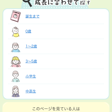
誕生まで
0歳
1～2歳
3～5歳
小学生
中高生
このページを見ている人は