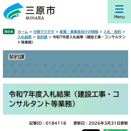
ペ
メ
ー
ニ
ジ
ュ
の
ー
先
を
ホーム
>
分類でさがす
>
産業・事業者向けの情報
>
入札・契約
>
現在地
頭
飛
入札結果
>
契約課
>
令和7年度入札結果（建設工事・コンサルタン
で
ば
ト等業務）
す
し
。
て
契約課
本
文
へ
本
文
令和7年度入札結果（建設工事・コ
ンサルタント等業務）
記事ID：0184118
更新日：2026年3月31日更新