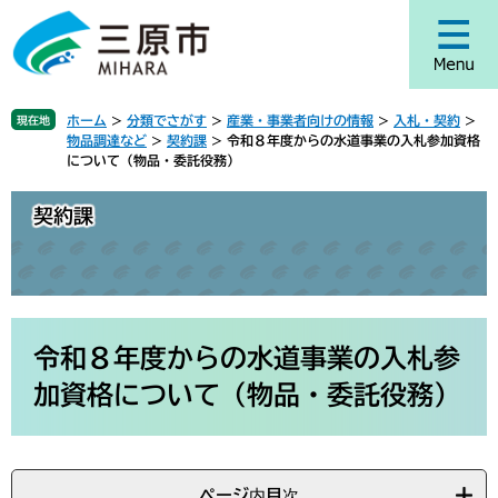
ペ
メ
ー
ニ
ジ
ュ
の
ー
先
を
ホーム
>
分類でさがす
>
産業・事業者向けの情報
>
入札・契約
>
現在地
頭
飛
物品調達など
>
契約課
>
令和８年度からの水道事業の入札参加資格
で
ば
について（物品・委託役務）
す
し
。
て
契約課
本
文
へ
本
文
令和８年度からの水道事業の入札参
加資格について（物品・委託役務）
ページ内目次