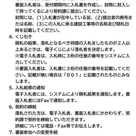
書面入札者は、受付期間内に入札書を作成し、封筒に封入し
て持ってくるにより契約課に提出してください。
封筒には、(1)入札書が在中している旨、(2)提出者の商号ま
たは名称、(3)この入札に係る建設工事等の名称及び開札日
時を記載してください。
くじ引き
開札の結果、落札となるべき同価の入札をしたものが２人以
上あるときは、電子くじにより落札者を決定します。
※電子入札者は、入札時に３桁の任意の番号をシステムに入
力してください。
※書面入札者は、入札書に３桁の任意の番号を記載してくだ
さい。記載が無い場合は「００１」と記載されたものとみな
します。
入札結果の通知
電子入札者には、システムにより開札結果を通知します。書
面入札者にはFaxで通知します。
契約の締結
落札された方は、電子入札者、書面入札者にかかわらず、契
約課で契約を締結していただきます。
詳細については電話・Fax等でお伝えします。
書面参加への変更手続