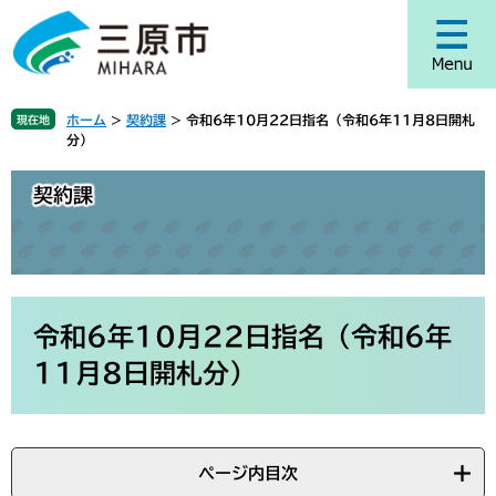
ペ
メ
ー
ニ
ジ
ュ
の
ー
先
を
ホーム
>
契約課
>
令和6年10月22日指名（令和6年11月8日開札
現在地
頭
飛
分）
で
ば
す
し
契約課
。
て
本
文
へ
本
文
令和6年10月22日指名（令和6年
11月8日開札分）
ページ内目次