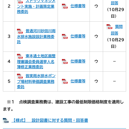
ストックマネジメ
回答
仕様書等
２
ウ
ント実施・計画策定業
（10月29
務委託
日）
質問
普通河川砂田川雨
回答
仕様書等
３
ウ
水排水施設設計業務委
（10月29
託
日）
東本通土地区画整
仕様書等
４
ウ
－
理審議会委員選挙人名
簿修正業務委託
皆実雨水排水ポン
仕様書等
５
ウ
－
プ場材料単価調査業務
委託
※１ 点検調査業務費は、建設工事の最低制限価格制度を適用し
ます。
【様式】 設計図書に対する質問・回答書