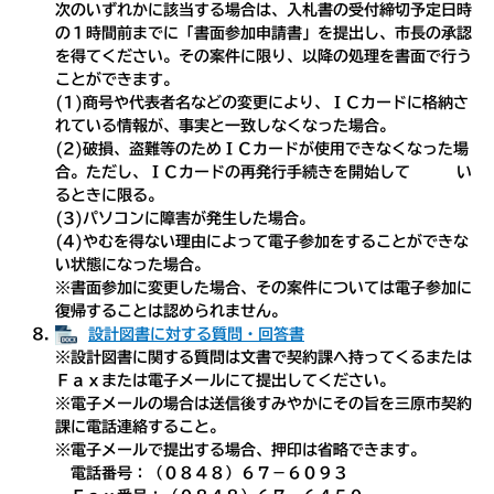
次のいずれかに該当する場合は、入札書の受付締切予定日時
の１時間前までに「書面参加申請書」を提出し、市長の承認
を得てください。その案件に限り、以降の処理を書面で行う
ことができます。
(1)商号や代表者名などの変更により、ＩＣカードに格納さ
れている情報が、事実と一致しなくなった場合。
(2)破損、盗難等のためＩＣカードが使用できなくなった場
合。ただし、ＩＣカードの再発行手続きを開始して い
るときに限る。
(3)パソコンに障害が発生した場合。
(4)やむを得ない理由によって電子参加をすることができな
い状態になった場合。
※書面参加に変更した場合、その案件については電子参加に
復帰することは認められません。
設計図書に対する質問・回答書
※設計図書に関する質問は文書で契約課へ持ってくるまたは
Ｆａｘまたは電子メールにて提出してください。
※電子メールの場合は送信後すみやかにその旨を三原市契約
課に電話連絡すること。
※電子メールで提出する場合、押印は省略できます。
電話番号：（０８４８）６７－６０９３