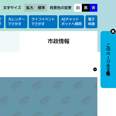
文字サイズ
拡大
標準
背景色の変更
白
黒
青
で
カレンダー
ライフイベント
AIチャット
電子
す
でさがす
でさがす
ボットへ質問
申請
市政情報
このページを保存する