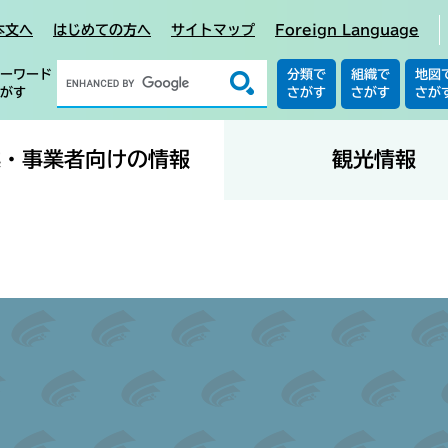
本文へ
はじめての方へ
サイトマップ
Foreign Language
ーワード
分類で
組織で
地図
がす
さがす
さがす
さが
業・事業者向けの情報
観光情報