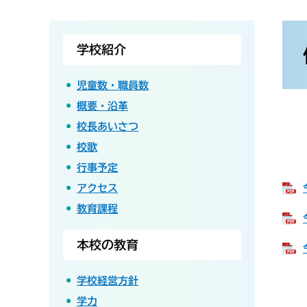
本
文
学校紹介
児童数・職員数
概要・沿革
校長あいさつ
校歌
行事予定
アクセス
教育課程
本校の教育
学校経営方針
学力