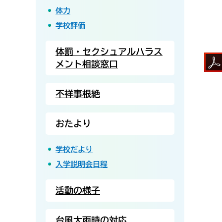
体力
学校評価
体罰・セクシュアルハラス
メント相談窓口
不祥事根絶
おたより
学校だより
入学説明会日程
活動の様子
台風大雨時の対応