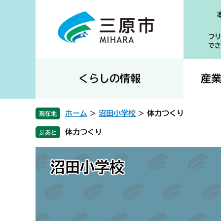
ペ
メ
ー
ニ
ジ
ュ
フリ
の
ー
でさ
先
を
頭
飛
で
ば
くらしの情報
産
す
し
。
て
本
ホーム
>
沼田小学校
>
体力つくり
現在地
文
体力つくり
へ
沼田小学校