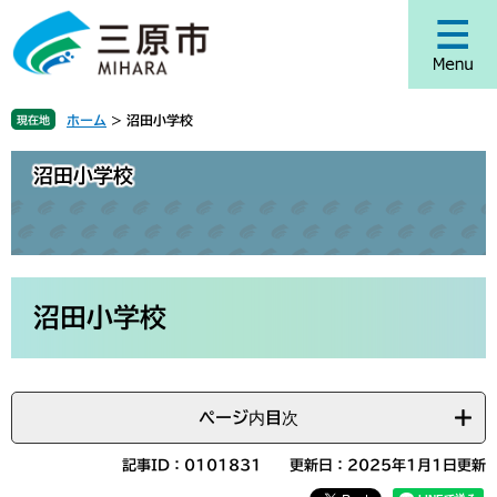
ペ
メ
ー
ニ
ジ
ュ
の
ー
先
を
ホーム
>
沼田小学校
現在地
頭
飛
で
ば
沼田小学校
す
し
。
て
本
文
へ
本
文
沼田小学校
ページ内目次
記事ID：0101831
更新日：2025年1月1日更新