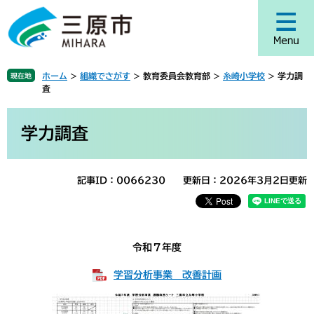
ペ
メ
ー
ニ
ジ
ュ
の
ー
先
を
ホーム
>
組織でさがす
>
教育委員会教育部
>
糸崎小学校
>
学力調
現在地
頭
飛
査
で
ば
す
し
本
。
て
文
学力調査
本
文
へ
記事ID：0066230
更新日：2026年3月2日更新
令和７年度
学習分析事業 改善計画