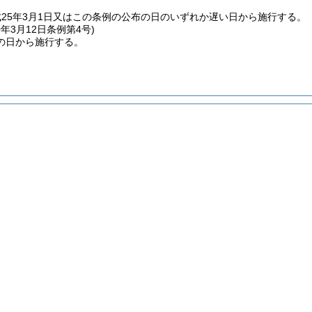
25年3月1日又はこの条例の公布の日のいずれか遅い日から施行する。
0年3月12日
条例第4号)
の日から施行する。