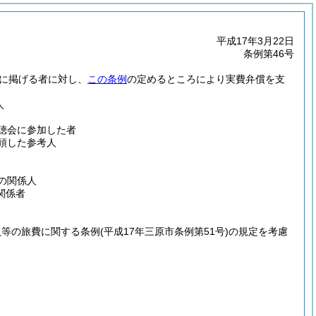
平成17年3月22日
条例第46号
次に掲げる者に対し、
この条例
の定めるところにより実費弁償を支
人
聴会に参加した者
頭した参考人
の関係人
関係者
員等の旅費に関する条例
(平成17年三原市条例第51号)
の規定を考慮