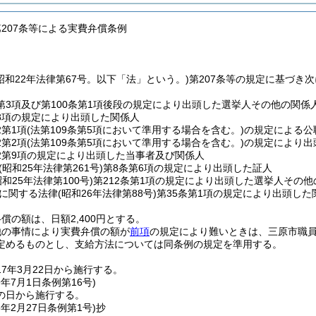
第207条等による実費弁償条例
(昭和22年法律第67号。以下「法」という。)
第207条等の規定に基づき
3第3項及び第100条第1項後段の規定により出頭した選挙人その他の関係
第8項の規定により出頭した関係人
2第1項
(法第109条第5項において準用する場合を含む。)
の規定による公
2第2項
(法第109条第5項において準用する場合を含む。)
の規定により出
の2第9項の規定により出頭した当事者及び関係人
(昭和25年法律第261号)
第8条第6項の規定により出頭した証人
昭和25年法律第100号)
第212条第1項の規定により出頭した選挙人その他
に関する法律
(昭和26年法律第88号)
第35条第1項の規定により出頭した
償の額は、日額2,400円とする。
他の事情により実費弁償の額が
前項
の規定により難いときは、三原市職
定めるものとし、支給方法については同条例の規定を準用する。
17年3月22日から施行する。
9年7月1日
条例第16号)
の日から施行する。
5年2月27日
条例第1号)
抄