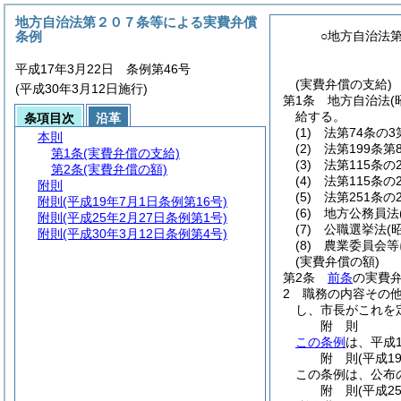
地方自治法第２０７条等による実費弁償
条例
○地方自治法
平成17年3月22日 条例第46号
(実費弁償の支給)
(平成30年3月12日施行)
第1条
地方自治法
給する。
条項目次
沿革
(1)
法第74条の
本則
(2)
法第199条
第1条
(実費弁償の支給)
(3)
法第115条の
第2条
(実費弁償の額)
(4)
法第115条の
附則
(5)
法第251条
附則
(平成19年7月1日条例第16号)
(6)
地方公務員法
附則
(平成25年2月27日条例第1号)
(7)
公職選挙法
(
附則
(平成30年3月12日条例第4号)
(8)
農業委員会等
(実費弁償の額)
第2条
前条
の実費弁
2
職務の内容その
し、市長がこれを
附
則
この条例
は、平成
附
則
(平成1
この条例は、公布
附
則
(平成2